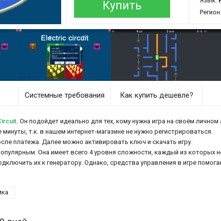
Язык:
Купить
Регион
Системные требования
Как купить дешевле?
ircuit
.
Он подойдет идеально для тех, кому нужна игра на своём личном 
ее минуты, т.к. в нашем интернет-магазине не нужно регистрироваться.
осле платежа. Далее можно активировать ключ и скачать игру.
популярным. Она имеет всего 4 уровня сложности, каждый из которых н
ключить их к генератору. Однако, средства управления в игре помогаю
мка