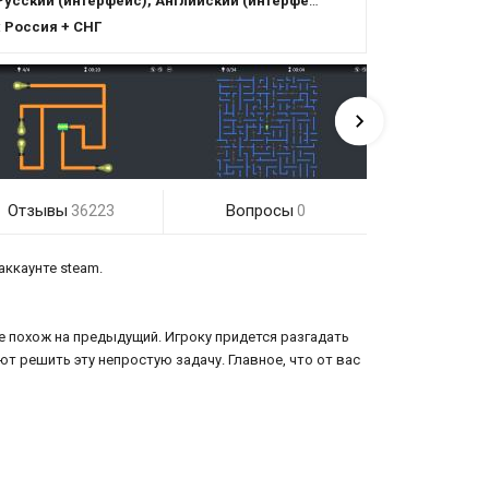
Русский (интерфейс), Английский (интерфейс)
:
Россия + СНГ
Отзывы
Вопросы
36223
0
аккаунте steam.
е похож на предыдущий. Игроку придется разгадать
т решить эту непростую задачу. Главное, что от вас