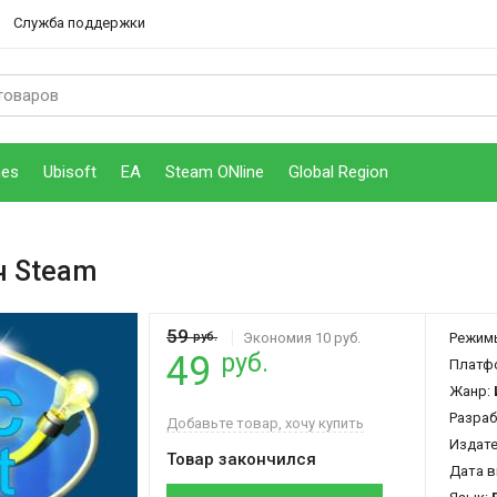
Служба поддержки
mes
Ubisoft
EA
Steam ONline
Global Region
ч Steam
59
руб.
Экономия 10 руб.
Режим
руб.
49
Платф
Жанр:
Разраб
Добавьте товар, хочу купить
Издат
Товар закончился
Дата в