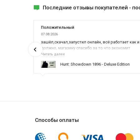
Последние отзывы покупателей -
по
Положительный
07.08.2026
ах была
зашёл,скачал,запустил онлайн, всё работает как и
должно, магазину спасибо за то что экономит
наше время,нервы и деньги, ребята вы красава
Читать далее
оказываете поддержку населению и походу из
ynced /
Hunt: Showdown 1896 - Deluxe Edition
всех только вы и оказываете помощь
Способы оплаты