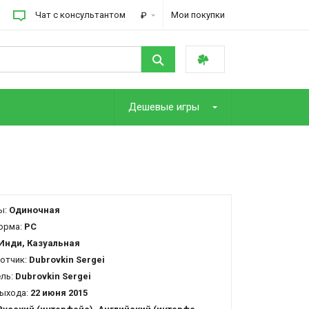
Чат с консультантом
Мои покупки
₽
Дешевые игры
ы:
Одиночная
орма:
PC
Инди, Казуальная
отчик:
Dubrovkin Sergei
ель:
Dubrovkin Sergei
ыхода:
22 июня 2015