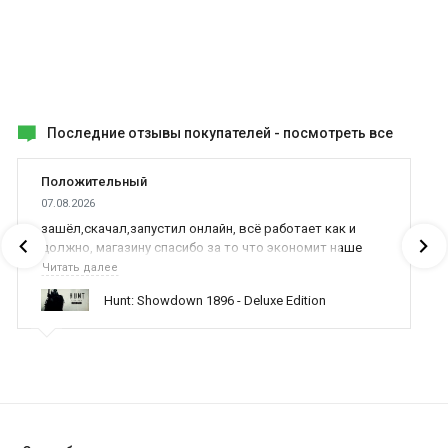
Последние отзывы покупателей -
посмотреть все
Положительный
07.08.2026
зашёл,скачал,запустил онлайн, всё работает как и
должно, магазину спасибо за то что экономит наше
время,нервы и деньги, ребята вы красава оказываете
Читать далее
поддержку населению и походу из всех только вы и
Hunt: Showdown 1896 - Deluxe Edition
оказываете помощь