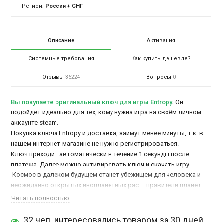
Регион:
Россия + СНГ
Описание
Активация
Системные требования
Как купить дешевле?
Отзывы
Вопросы
36224
0
Вы покупаете оригинальный ключ для игры Entropy
.
Он
подойдет идеально для тех, кому нужна игра на своём личном
аккаунте steam.
Покупка ключа Entropy и доставка, займут менее минуты, т.к. в
нашем интернет-магазине не нужно регистрироваться.
Ключ приходит автоматически в течение 1 секунды после
платежа. Далее можно активировать ключ и скачать игру.
Космос в далеком будущем станет убежищем для человека и
неожиданно открытых инопланетных рас – правители планет
приступят к завоеванию звездных секторов, появятся пираты и
Читать полностью
жизнь забурлит за пределами понимания. В
многопользовательской ролевой игре
Entropy
главное свобода
32 чел. интересовались товаром за 30 дней