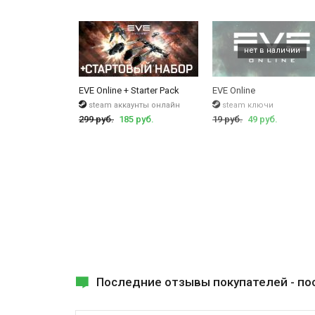
А здесь можно
купить аккаунт EVE Online
.
EVE Online + Starter Pack
EVE Online
steam аккаунты онлайн
steam ключи
299 руб.
185 руб.
19 руб.
49 руб.
Последние отзывы покупателей -
по