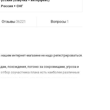
Русский (озвучка + интерфейс)
:
Россия + СНГ
Отзывы
Вопросы
36221
1
в нашем интернет-магазине не надо регистрироваться.
здам, похождения, погоню за сокровищами, угроза и
а отбор соучастника плана есть наиболее различные
смического флота, или ведь хоть какое сочетание
амбициями игрока. Обеспеченный багаж разных видов
корабля. Занимайтесь мирной торговлей либо