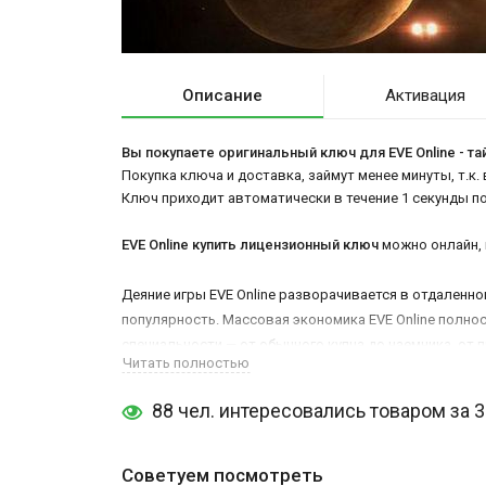
Описание
Активация
Вы покупаете оригинальный ключ для EVE Online - та
Покупка ключа и доставка, займут менее минуты, т.к.
Ключ приходит автоматически в течение 1 секунды п
EVE Online купить лицензионный ключ
можно онлайн, 
Деяние игры EVE Online разворачивается в отдаленно
популярность. Массовая экономика EVE Online полнос
специальности — от обычного купца до наемника, от 
Читать полностью
этих и остальных ролей.
88 чел. интересовались товаром за 
Ваша основная важность — мировой корабль, оснащен
вооружения в сочетании с различными модулями и к
примите участие в боевых деяниях — в EVE Online судь
Советуем посмотреть