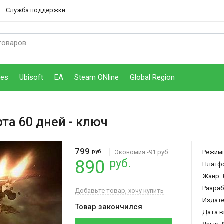
Служба поддержки
mes
Ubisoft
EA
Steam ONline
Global Region
рта 60 дней
- ключ
799
руб.
Экономия -91 руб.
Режим
руб.
890
Платф
Жанр:
Разраб
Добавьте товар, хочу купить
Издат
Товар закончился
Дата в