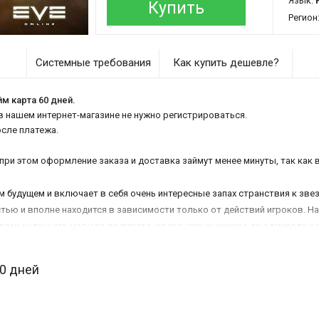
Язык:
Купить
Регион
Системные требования
Как купить дешевле?
йм карта 60 дней.
 в нашем интернет-магазине не нужно регистрироваться.
осле платежа.
при этом оформление заказа и доставка займут менее минуты, так как 
м будущем и включает в себя очень интересные запах странствия к зве
тью и вполне находится в зависимости только от действий игроков. Н
промышленного магната до пирата, от горного инженера до адмирала ко
30 дней
ный в согласовании с исполняемыми им функциями, а еще умениями и 
омпонентами раскрывает бескрайние горизонты для улучшения вашего 
ба постоянно в руках игрока.