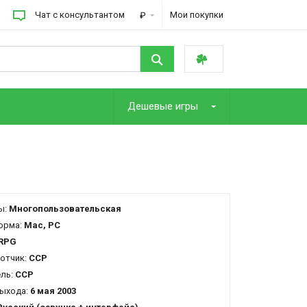
Чат с консультантом
Мои покупки
₽
Дешевые игры
ы:
Многопользовательская
орма:
Mac, PC
RPG
отчик:
CCP
ель:
CCP
ыхода:
6 мая 2003