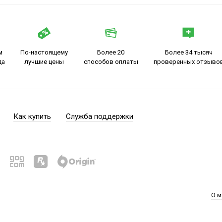
м
По-настоящему
Более 20
Более 34 тысяч
да
лучшие цены
способов оплаты
проверенных отзыво
Как купить
Служба поддержки
О м