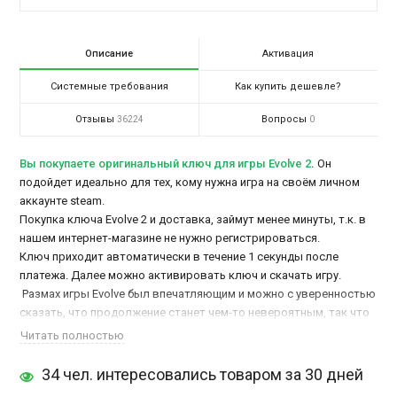
Описание
Активация
Системные требования
Как купить дешевле?
Отзывы
Вопросы
36224
0
Вы покупаете оригинальный ключ для игры Evolve 2
.
Он
подойдет идеально для тех, кому нужна игра на своём личном
аккаунте steam.
Покупка ключа Evolve 2 и доставка, займут менее минуты, т.к. в
нашем интернет-магазине не нужно регистрироваться.
Ключ приходит автоматически в течение 1 секунды после
платежа. Далее можно активировать ключ и скачать игру.
Размах игры Evolve был впечатляющим и можно с уверенностью
сказать, что продолжение станет чем-то невероятным, так что
вперед на охоту, нужно только
купить ключ Evolve 2
дешево на
Читать полностью
ПК в магазине Steam-account.ru, тут стираются грани охотником
и добычей, неизвестно, в какой момент они поменяются
34 чел. интересовались товаром за 30 дней
местами. Выбирая для себя роль, вы одновременно выбираете и