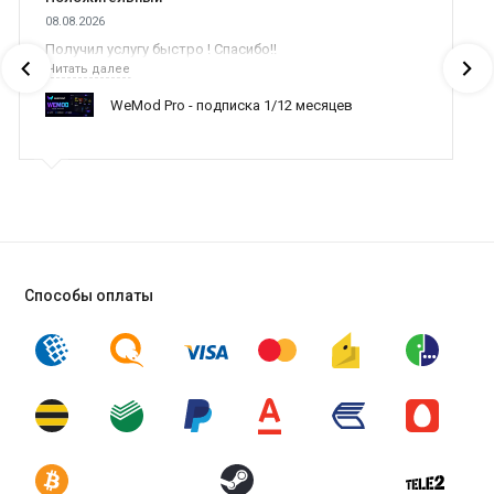
Среднее время ответа оператора в нашем магазине - 4 минуты.
08.08.2026
Получил услугу быстро ! Спасибо!!
Особенности пользования товаром и подробная инструкция со
Читать далее
всеми возможными ответами на вопросы находятся во вкладке
"Активация"
.
WeMod Pro - подписка 1/12 месяцев
Farm to Table
доступна для любой страны мира, в том числе для
России и Беларуси
.
Способы оплаты