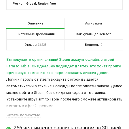
Регион:
Global, Region free
Описание
Активация
Системные требования
Как купить дешевле?
Отзывы
Вопросы
36225
0
Вы покупаете оригинальный Steam аккаунт офлайн, c игрой
Farm to Table. Он идеально подойдет для тех, кто хочет пройти
одиночную кампанию и не переплачивать лишних денег.
Логин и пароль от steam аккаунта с игрой выдаётся
автоматически в течение 1 секунды после оплаты заказа. Далее
можно войти в Steam, без ожидания кодов от магазина.
Установите игру Farm to Table, после чего сможете активировать
и играть в офлайн режиме.
Доступ к аккаунту остается у Вас навсегда. Время игры не
Читать полностью
ограничено.
Все заказы на Steam-Account.ru — безопасны.
Деньги
256 чел. интересовались товаром за 30 дней