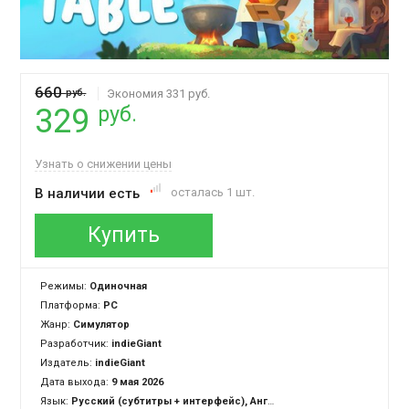
660
руб.
Экономия 331 руб.
руб.
329
Узнать о снижении цены
В наличии есть
осталась 1 шт.
Купить
Режимы:
Одиночная
Платформа:
PC
Жанр:
Симулятор
Разработчик:
indieGiant
Издатель:
indieGiant
Дата выхода:
9 мая 2026
Язык:
Русский (субтитры + интерфейс), Английский (озвучка + субтитры + интерфейс)