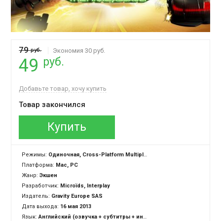
79
руб.
Экономия 30 руб.
руб.
49
Добавьте товар, хочу купить
Товар закончился
Купить
Режимы:
Одиночная, Cross-Platform Multiplayer
Платформа:
Mac, PC
Жанр:
Экшен
Разработчик:
Microïds, Interplay
Издатель:
Gravity Europe SAS
Дата выхода:
16 мая 2013
Язык:
Английский (озвучка + субтитры + интерфейс)