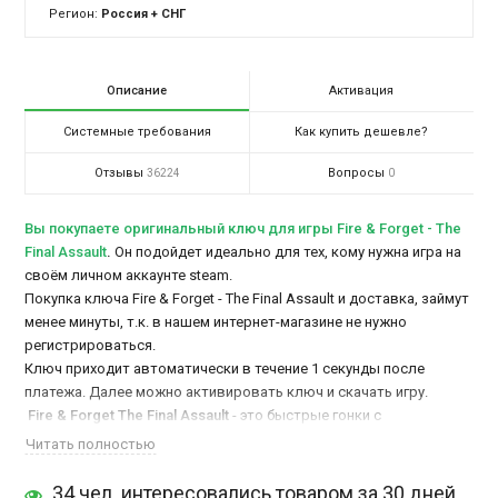
Регион:
Россия + СНГ
Описание
Активация
Системные требования
Как купить дешевле?
Отзывы
Вопросы
36224
0
Вы покупаете оригинальный ключ для игры Fire & Forget - The
Final Assault
.
Он подойдет идеально для тех, кому нужна игра на
своём личном аккаунте steam.
Покупка ключа Fire & Forget - The Final Assault и доставка, займут
менее минуты, т.к. в нашем интернет-магазине не нужно
регистрироваться.
Ключ приходит автоматически в течение 1 секунды после
платежа. Далее можно активировать ключ и скачать игру.
Fire & Forget The Final Assault
- это быстрые гонки с
применением оружия и сверхтехнологичных автомобилей.
Читать полностью
Сюжет игры происходит в далеком будущем, после ядерных
катастроф. Бандитская группировка хочет уничтожить
34 чел. интересовались товаром за 30 дней