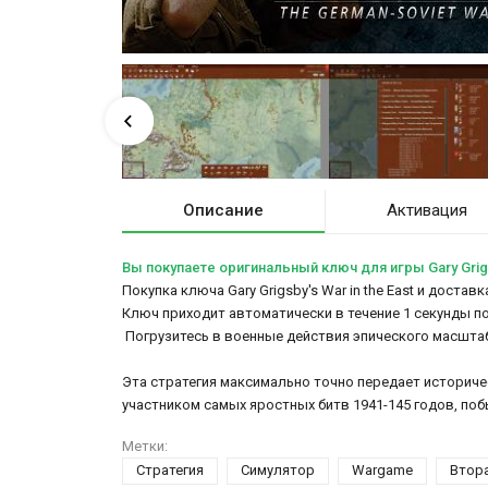
Описание
Активация
Вы покупаете оригинальный ключ для игры Gary Grigsb
Покупка ключа Gary Grigsby's War in the East и доста
Ключ приходит автоматически в течение 1 секунды п
Погрузитесь в военные действия эпического масшта
Эта стратегия максимально точно передает историчес
участником самых яростных битв 1941-145 годов, по
Метки:
Стратегия
Симулятор
Wargame
Втор