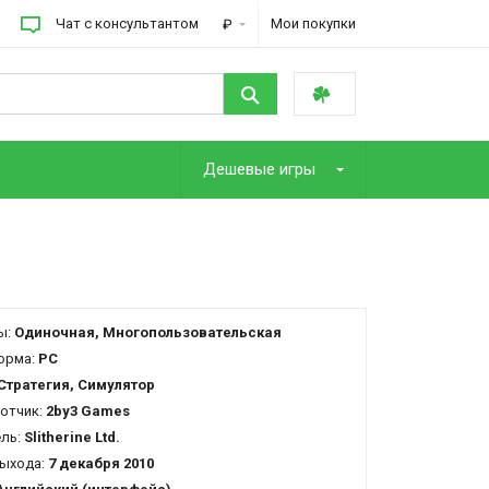
Чат с консультантом
Мои покупки
₽
Дешевые игры
ы:
Одиночная, Многопользовательская
орма:
PC
Стратегия, Симулятор
отчик:
2by3 Games
ель:
Slitherine Ltd.
ыхода:
7 декабря 2010