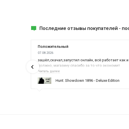
Последние отзывы покупателей -
по
Положительный
07.08.2026
ах была
зашёл,скачал,запустил онлайн, всё работает как и
должно, магазину спасибо за то что экономит
наше время,нервы и деньги, ребята вы красава
Читать далее
оказываете поддержку населению и походу из
ynced /
Hunt: Showdown 1896 - Deluxe Edition
всех только вы и оказываете помощь