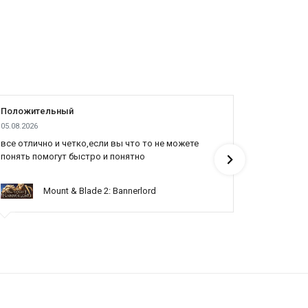
Положительный
Положит
05.08.2026
04.08.2026
все отлично и четко,если вы что то не можете
Все отлич
понять помогут быстро и понятно
Mount & Blade 2: Bannerlord