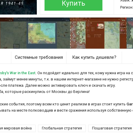
Язык:
Купить
Регион
Системные требования
Как купить дешевле?
y's War in the East
.
Он подойдет идеально для тех, кому нужна игра на 
вка, займут менее минуты, т.к. в нашем интернет-магазине не нужно регис
осле платежа. Далее можно активировать ключ и скачать игру.
ба, которые раскинулись от Москвы до Берлина!
кие события, поэтому всем кто ценит реализм в играх стоит купить
Gar
бывать на месте полководцев и вести сражения используя собственную 
ая мировая война
Глобальная стратегия
Пошаговая стратегия