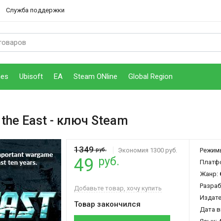
Служба поддержки
mes
Ubisoft
EA
Steam ONline
Global Region
 the East
- ключ Steam
1349
руб.
Экономия 1300 руб.
Режим
руб.
49
Платф
Жанр:
Разраб
Добавьте товар, хочу купить
Издат
Товар закончился
Дата в