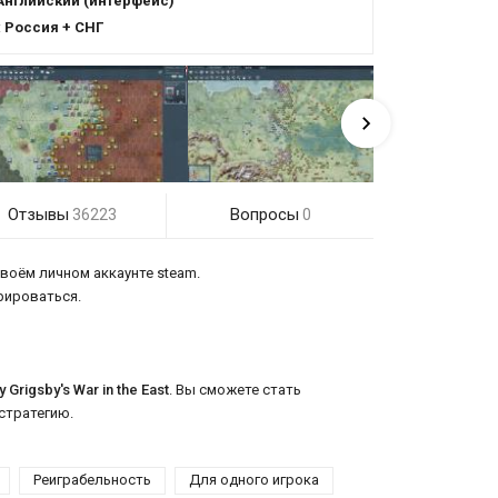
Английский (интерфейс)
:
Россия + СНГ
Отзывы
Вопросы
36223
0
своём личном аккаунте steam.
трироваться.
y Grigsby's War in the East
. Вы сможете стать
стратегию.
Реиграбельность
Для одного игрока