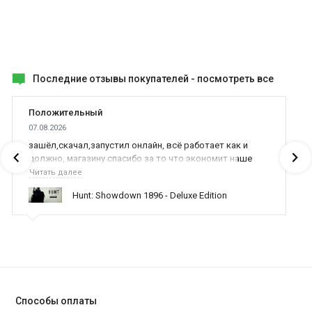
Последние отзывы покупателей -
посмотреть все
Положительный
07.08.2026
зашёл,скачал,запустил онлайн, всё работает как и
должно, магазину спасибо за то что экономит наше
время,нервы и деньги, ребята вы красава оказываете
Читать далее
поддержку населению и походу из всех только вы и
Hunt: Showdown 1896 - Deluxe Edition
оказываете помощь
Способы оплаты