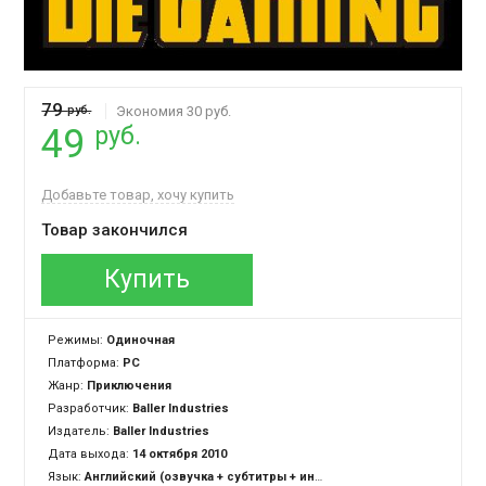
79
руб.
Экономия 30 руб.
руб.
49
Добавьте товар, хочу купить
Товар закончился
Купить
Режимы:
Одиночная
Платформа:
PC
Жанр:
Приключения
Разработчик:
Baller Industries
Издатель:
Baller Industries
Дата выхода:
14 октября 2010
Язык:
Английский (озвучка + субтитры + интерфейс)