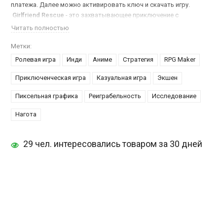
платежа. Далее можно активировать ключ и скачать игру.
Girlfriend Rescue
- это захватывающее приключение с
элементами РПГ и визуальной новеллы, где вам придется
Читать полностью
принимать сложные решения. Здесь вам будет предложено
много интересных персонажей, каждый с уникальными
Метки:
навыками и способностями, но чтобы принять участие в
Ролевая игра
Инди
Аниме
Стратегия
RPG Maker
приключении вам нужно купить ключ Girlfriend Rescue.
Приключенческая игра
Казуальная игра
Экшен
Особенности:
Пиксельная графика
Реиграбельность
Исследование
Приключение в современном мире
Более 50 достижений для разблокировки
Нагота
Дайте персонажам имена своих друзей и знакомых
Получите по 14 бонусов за прохождение каждого мира
Инновационные и стратегические сражения
29 чел. интересовались товаром за 30 дней
6 режимов сложности