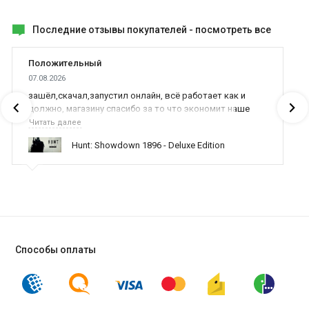
Последние отзывы покупателей -
посмотреть все
Положительный
07.08.2026
зашёл,скачал,запустил онлайн, всё работает как и
должно, магазину спасибо за то что экономит наше
время,нервы и деньги, ребята вы красава оказываете
Читать далее
поддержку населению и походу из всех только вы и
Hunt: Showdown 1896 - Deluxe Edition
оказываете помощь
Способы оплаты