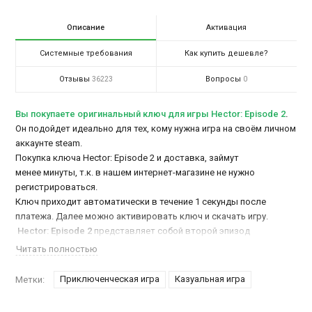
Описание
Активация
Системные требования
Как купить дешевле?
Отзывы
Вопросы
36223
0
Вы покупаете оригинальный ключ для игры Hector: Episode 2
.
Он подойдет идеально для тех, кому нужна игра на своём личном
аккаунте steam.
Покупка ключа Hector: Episode 2 и доставка, займут
менее минуты, т.к. в нашем интернет-магазине не нужно
регистрироваться.
Ключ приходит автоматически в течение 1 секунды после
платежа. Далее можно активировать ключ и скачать игру.
Hector: Episode 2
представляет собой второй эпизод
приключенческой игры от студии Straandlooper Animation и
Читать полностью
компании Telltale Games. Главнай герой этой игры в жанре «point
& click», детектив Гектор, он обычный человек с ясным умом,
Приключенческая игра
Казуальная игра
Метки:
который также является юристом из небольшого городка,
Клапперс-Рик, который является одной из худшей частью