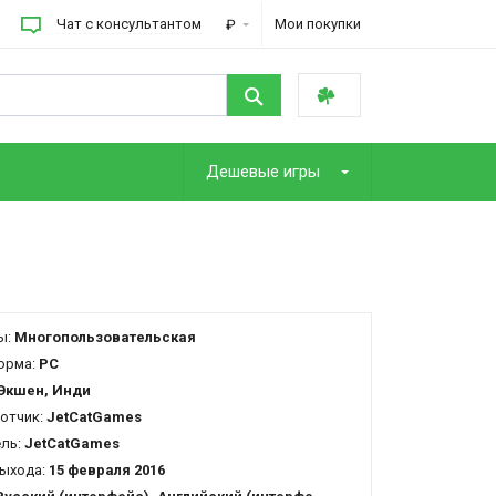
Чат с консультантом
Мои покупки
₽
Дешевые игры
ы:
Многопользовательская
орма:
PC
Экшен, Инди
отчик:
JetCatGames
ель:
JetCatGames
ыхода:
15 февраля 2016