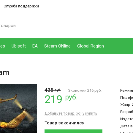
Служба поддержки
mes
Ubisoft
EA
Steam ONline
Global Region
eam
435
руб.
Экономия 216 руб.
Режим
руб.
219
Платф
Жанр:
Разраб
Добавьте товар, хочу купить
Издат
Товар закончился
Дата в