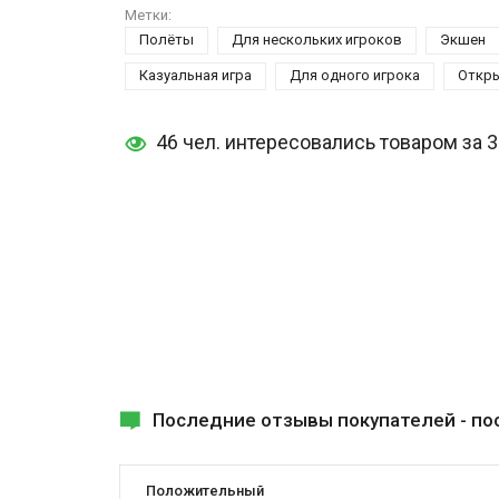
Метки:
Полёты
Для нескольких игроков
Экшен
Казуальная игра
Для одного игрока
Откр
46 чел. интересовались товаром за 
Последние отзывы покупателей -
по
Положительный