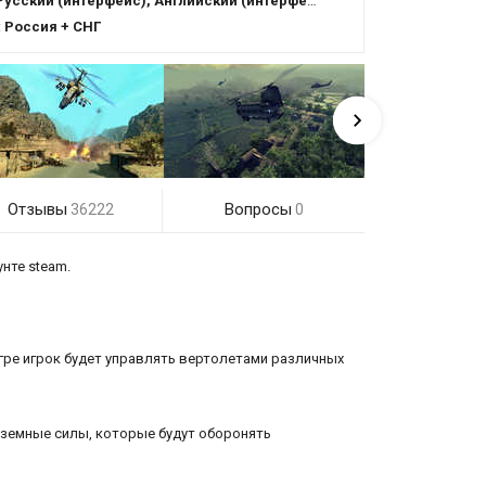
Русский (интерфейс), Английский (интерфейс)
:
Россия + СНГ
Отзывы
Вопросы
36222
0
нте steam.
игре игрок будет управлять вертолетами различных
аземные силы, которые будут оборонять