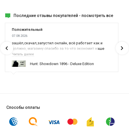
онлайновая таблица лидеров. Сможете доказать, что вы –
самый крутой снайпер?
Последние отзывы покупателей -
посмотреть все
Тут можно
купить ключ Hitman Absolution
, а тут
аккаунт HITMAN
.
Положительный
07.08.2026
зашёл,скачал,запустил онлайн, всё работает как и
должно, магазину спасибо за то что экономит наше
время,нервы и деньги, ребята вы красава оказываете
Читать далее
поддержку населению и походу из всех только вы и
Hunt: Showdown 1896 - Deluxe Edition
оказываете помощь
Способы оплаты