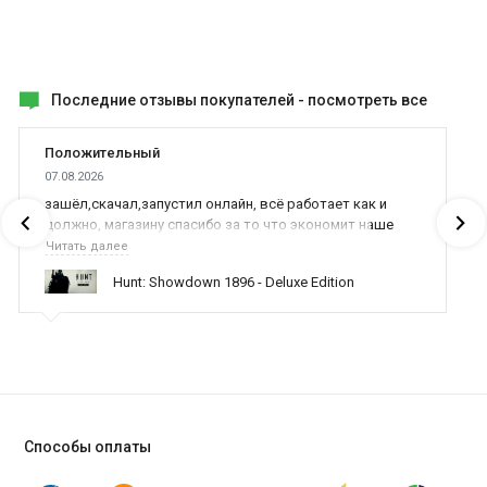
Последние отзывы покупателей -
посмотреть все
Положительный
07.08.2026
зашёл,скачал,запустил онлайн, всё работает как и
должно, магазину спасибо за то что экономит наше
время,нервы и деньги, ребята вы красава оказываете
Читать далее
поддержку населению и походу из всех только вы и
Hunt: Showdown 1896 - Deluxe Edition
оказываете помощь
Способы оплаты