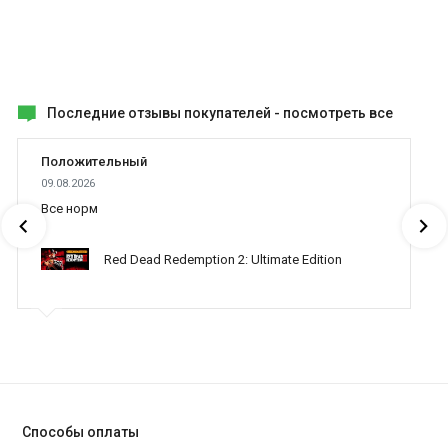
вместе с «Гипер шаром»!
Возможно Вас заинтересует игра, в которой Вам необходимо
выживать в среде, полной опасностей и приключений, советуем
Вам
купить CS GO (Counter-Strike: Global Offensive)
Последние отзывы покупателей -
посмотреть все
Положительный
09.08.2026
Все норм
Red Dead Redemption 2: Ultimate Edition
Способы оплаты