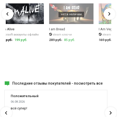
I Am Alive
I am Bread
I Am Vegen
ubisoft аккаунты офлайн
steam ключи
steam кл
625 руб.
199 руб.
289 руб.
85 руб.
169 руб.
49
Последние отзывы покупателей -
посмотреть все
Положительный
06.08.2026
всё супер!