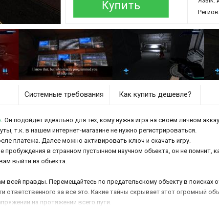
Язык:
Купить
Регион
Системные требования
Как купить дешевле?
e
.
Он подойдет идеально для тех, кому нужна игра на своём личном аккау
нуты, т.к. в нашем интернет-магазине не нужно регистрироваться.
осле платежа. Далее можно активировать ключ и скачать игру.
е пробуждения в странном пустынном научном объекта, он не помнит, к
вам выйти из объекта.
 вам всей правды. Перемещайтесь по предательскому объекту в поисках
ти ответственного за все это. Какие тайны скрывает этот огромный объ
пряжении на протяжении всего пути.