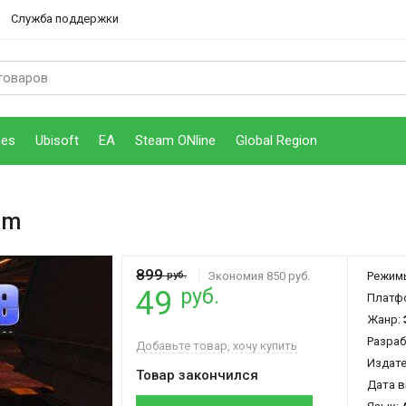
Служба поддержки
mes
Ubisoft
EA
Steam ONline
Global Region
am
899
руб.
Экономия 850 руб.
Режим
руб.
49
Платф
Жанр:
Разраб
Добавьте товар, хочу купить
Издат
Товар закончился
Дата в