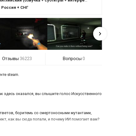
Английский (озвучка + субтитры + интерфейс)
:
Россия + СНГ
Отзывы
Вопросы
36223
0
нте steam.
ак здесь оказался, вы слышите голос Искусственного
 ответов, боритемь со смертоносными мутантами,
ект, как вы сюда попали, и почему ИИ помогает вам?