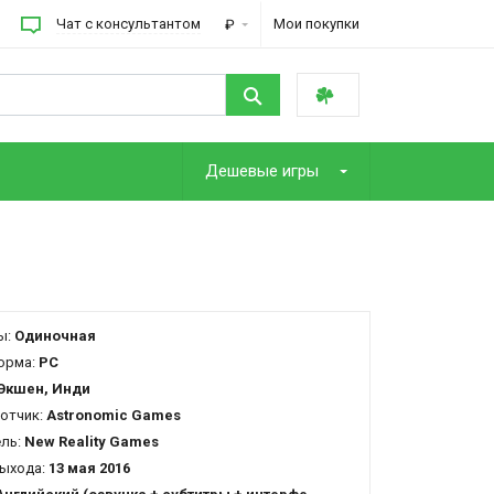
Чат с консультантом
Мои покупки
₽
Дешевые игры
ы:
Одиночная
орма:
PC
Экшен, Инди
отчик:
Astronomic Games
ель:
New Reality Games
ыхода:
13 мая 2016