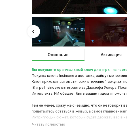
Описание
Активация
Вы покупаете оригинальный ключ для игры Insincer
Покупка ключа Insincere и доставка, займут менее ми
Ключ приходит автоматически в течение 1 секунды п
В игре
Insincere
вы играете за Джозефа Уокера. Посл
Интеллекта. ИИ обещает быть вашим гидом и помочь 
Тем не менее, сразу же очевидно, что он не говорит
попытайтесь остаться в живых, а самое главное - най
Интригующий сюжет, который будет держать вас в на
Читать полностью