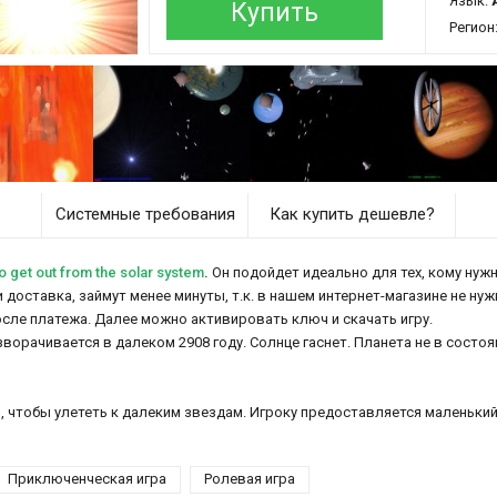
Язык:
Купить
Регион
Системные требования
Как купить дешевле?
 get out from the solar system
.
Он подойдет идеально для тех, кому нужн
tem и доставка, займут менее минуты, т.к. в нашем интернет-магазине не н
осле платежа. Далее можно активировать ключ и скачать игру.
зворачивается в далеком 2908 году. Солнце гаснет. Планета не в сост
, чтобы улететь к далеким звездам. Игроку предоставляется маленький 
Приключенческая игра
Ролевая игра