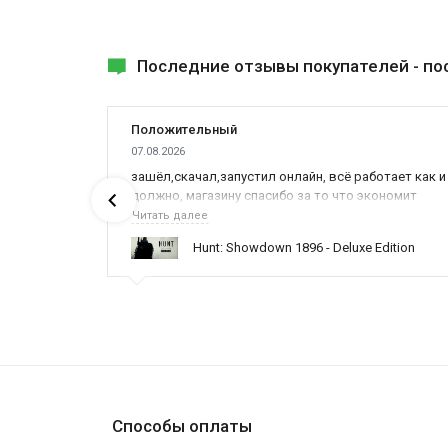
Последние отзывы покупателей -
по
Положительный
07.08.2026
зашёл,скачал,запустил онлайн, всё работает как и
должно, магазину спасибо за то что экономит
наше время,нервы и деньги, ребята вы красава
Читать далее
оказываете поддержку населению и походу из
Hunt: Showdown 1896 - Deluxe Edition
всех только вы и оказываете помощь
Способы оплаты