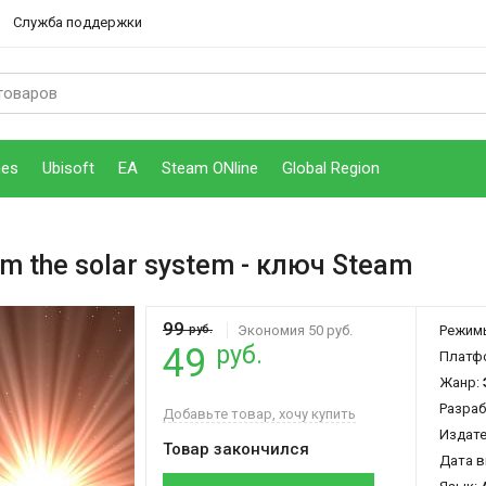
Служба поддержки
mes
Ubisoft
EA
Steam ONline
Global Region
rom the solar system
- ключ Steam
99
руб.
Экономия 50 руб.
Режим
руб.
49
Платф
Жанр:
Разраб
Добавьте товар, хочу купить
Издат
Товар закончился
Дата в