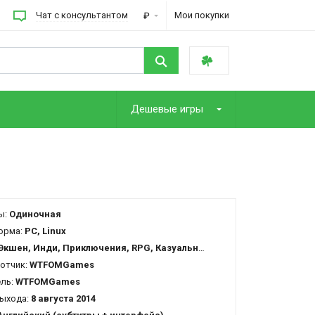
Чат с консультантом
Мои покупки
₽
Дешевые игры
ы:
Одиночная
орма:
PC, Linux
Экшен, Инди, Приключения, RPG, Казуальная
отчик:
WTFOMGames
ель:
WTFOMGames
ыхода:
8 августа 2014