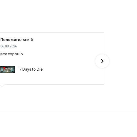
Положительный
Положит
06.08.2026
05.08.2026
все хорошо
все отлич
понять по
7 Days to Die