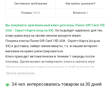
Системные требования
Как купить дешевле?
Отзывы
Вопросы
36224
0
Вы покупаете оригинальный ключ для игры iTunes Gift Card 15$
USA - Скретч Карта (код на XX)
.
Он подойдет идеально для тех,
кому нужна игра на своём личном аккаунте steam.
Покупка ключа iTunes Gift Card 15$ USA - Скретч Карта (код на
XX) и доставка, займут менее минуты, т.к. в нашем интернет-
магазине не нужно регистрироваться.
Ключ приходит автоматически в течение 1 секунды после
платежа. Далее можно активировать ключ и скачать игру.
Моментальная доставка кода на ваш e-mail сразу после
оплаты, автоматом, без задержек!
Читать полностью
iTunes Gift Card купить
можно онлайн, при этом оформление и
34 чел. интересовались товаром за 30 дней
доставка заказа займут менее минуты, т.к. в нашем интернет
магазине не надо регистрироваться.
У нас можно
купить гифт iTunes
, не выходя из дома. iTunes Gift
Card продается через серис oplata.info, что дает 100% гарантию
получения ключа сразу после оплаты. Для покупки
iTunes Gift