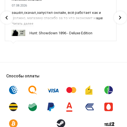
07.08.2026
зашёл,скачал,запустил онлайн, всё работает как и
должно, магазину спасибо за то что экономит наше
время,нервы и деньги, ребята вы красава оказываете
Читать далее
поддержку населению и походу из всех только вы и
Hunt: Showdown 1896 - Deluxe Edition
оказываете помощь
Способы оплаты