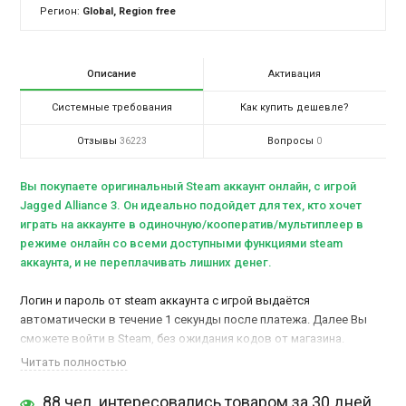
Регион:
Global, Region free
Описание
Активация
Системные требования
Как купить дешевле?
Отзывы
Вопросы
36223
0
Вы покупаете оригинальный Steam аккаунт онлайн, c игрой
Jagged Alliance 3. Он идеально подойдет для тех, кто хочет
играть на аккаунте в одиночную/кооператив/мультиплеер в
режиме онлайн со всеми доступными функциями steam
аккаунта, и не переплачивать лишних денег.
Логин и пароль от steam аккаунта с игрой выдаётся
автоматически в течение 1 секунды после платежа. Далее Вы
сможете войти в Steam, без ожидания кодов от магазина.
Установите игру, после чего сможете играть в онлайн режиме.
Читать полностью
Мы 1-ый магазин в России, который продаёт свои, лично-
зарегистрированные аккаунты, не взломанные, не чужие, без
88 чел. интересовались товаром за 30 дней