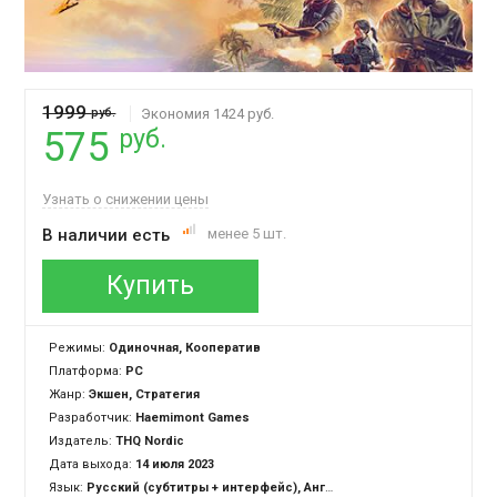
1999
руб.
Экономия 1424 руб.
руб.
575
Узнать о снижении цены
В наличии есть
менее 5 шт.
Купить
Режимы:
Одиночная, Кооператив
Платформа:
PC
Жанр:
Экшен, Стратегия
Разработчик:
Haemimont Games
Издатель:
THQ Nordic
Дата выхода:
14 июля 2023
Язык:
Русский (субтитры + интерфейс), Английский (озвучка + субтитры + интерфейс)