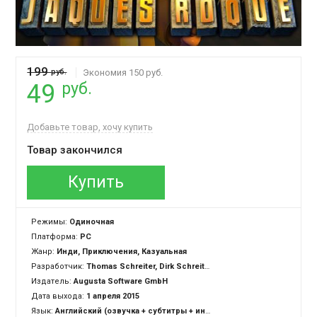
199
руб.
Экономия 150 руб.
руб.
49
Добавьте товар, хочу купить
Товар закончился
Купить
Режимы:
Одиночная
Платформа:
PC
Жанр:
Инди, Приключения, Казуальная
Разработчик:
Thomas Schreiter, Dirk Schreiter, Jörg Winterstein, Peer Draeger, Gereon Bartel
Издатель:
Augusta Software GmbH
Дата выхода:
1 апреля 2015
Язык:
Английский (озвучка + субтитры + интерфейс)