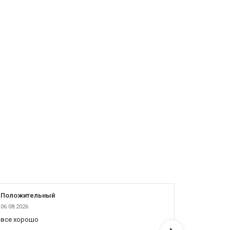
Положительный
Положит
06.08.2026
05.08.2026
все хорошо
все отлич
понять по