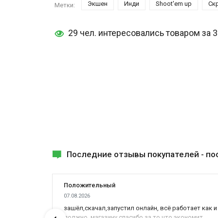
Экшен
Инди
Shoot'em up
Ск
Метки:
29 чел. интересовались товаром за 
Последние отзывы покупателей -
по
Положительный
07.08.2026
ах была
зашёл,скачал,запустил онлайн, всё работает как и
должно, магазину спасибо за то что экономит