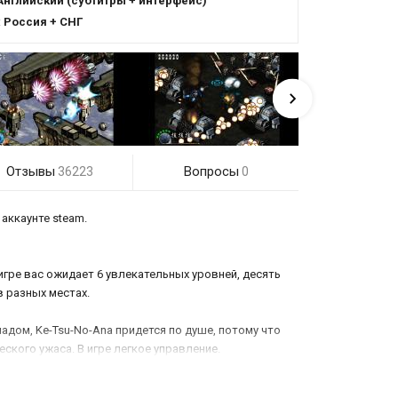
Английский (субтитры + интерфейс)
:
Россия + СНГ
Отзывы
Вопросы
36223
0
аккаунте steam.
игре вас ожидает 6 увлекательных уровней, десять
в разных местах.
адом, Ke-Tsu-No-Ana придется по душе, потому что
кого ужаса. В игре легкое управление.