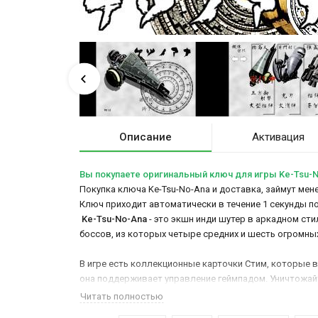
Описание
Активация
Вы покупаете оригинальный ключ для игры Ke-Tsu-
Покупка ключа Ke-Tsu-No-Ana и доставка, займут мене
Ключ приходит автоматически в течение 1 секунды п
Ke-Tsu-No-Ana
- это экшн инди шутер в аркадном сти
боссов, из которых четыре средних и шесть огромных,
В игре есть коллекционные карточки Стим, которые в
она поддерживает управление геймпадом. Уничтожайт
Читать полностью