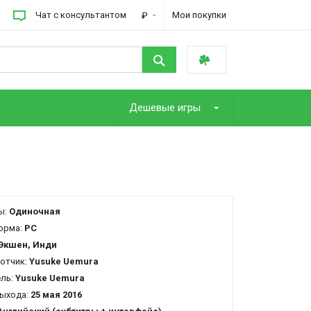
Чат с консультантом
Мои покупки
₽
Дешевые игры
ы:
Одиночная
орма:
PC
Экшен, Инди
отчик:
Yusuke Uemura
ель:
Yusuke Uemura
ыхода:
25 мая 2016