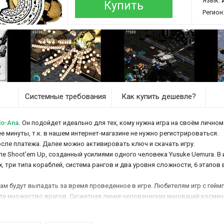
Язык:
Купить
Регион
Системные требования
Как купить дешевле?
No-Ana
.
Он подойдет идеально для тех, кому нужна игра на своём личном 
е минуты, т.к. в нашем интернет-магазине не нужно регистрироваться.
осле платежа. Далее можно активировать ключ и скачать игру.
ле Shoot'em Up, созданный усилиями одного человека Yusuke Uemura. В 
 три типа кораблей, система рангов и два уровня сложности, 6 этапов 
ам будут выпадать за время проведенное в игре. Любителям игр с геймп
е множество врагов. Сюжетная линия человеческих инноваций космичес