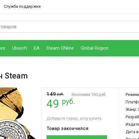
Служба поддержки
mes
Ubisoft
EA
Steam ONline
Global Region
ч Steam
149
руб.
Экономия 100 руб.
Режим
руб.
49
Платф
Жанр:
Разраб
Добавьте товар, хочу купить
Издат
Товар закончился
Дата в