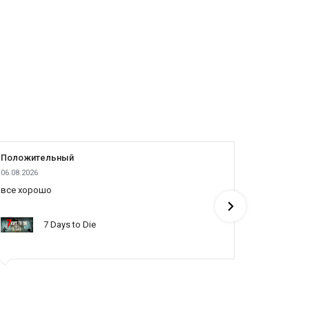
Положительный
Положит
06.08.2026
05.08.2026
все хорошо
все отлич
понять по
7 Days to Die