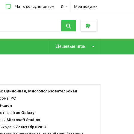
Чат с консультантом
Мои покупки
₽
Дешевые игры
ы:
Одиночная, Многопользовательская
орма:
PC
Экшен
отчик:
Iron Galaxy
ель:
Microsoft Studios
ыхода:
27 сентября 2017