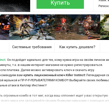
Язык:
Купить
Регион
Системные требования
Как купить дешевле?
inct
.
Он подойдет идеально для тех, кому нужна игра на своём личном ак
е минуты, т.к. в нашем интернет-магазине не нужно регистрироваться.
осле платежа. Далее можно активировать ключ и скачать игру.
екомендуем вам
купить лицензионный ключ Killer Instinct
! Легендарная 
ой музыкой и ПР-Р-Р-РЕРЫВАТЕЛЯМИ КОМБО!!! Выбирайте своих любимы
ьные атаки в Киллер Инстинкт!
ь огромные комбо в тот миг, когда ваш оппонент ищет у вас открытую
со всего мира или овладевайте своими боевыми навыками с помощью уг
я на ринг, вам для этого всего лишь нужно купить Killer Instinct!