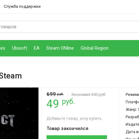
Служба поддержки
mes
Ubisoft
EA
Steam ONline
Global Region
 Steam
699
руб.
Экономия 650 руб.
Режим
руб.
49
Платф
Жанр:
Разраб
Добавьте товар, хочу купить
Издат
Товар закончился
Дата в