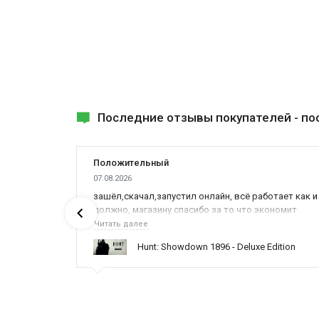
Последние отзывы покупателей -
по
Положительный
07.08.2026
ах была
зашёл,скачал,запустил онлайн, всё работает как и
должно, магазину спасибо за то что экономит
наше время,нервы и деньги, ребята вы красава
Читать далее
оказываете поддержку населению и походу из
ynced /
Hunt: Showdown 1896 - Deluxe Edition
всех только вы и оказываете помощь