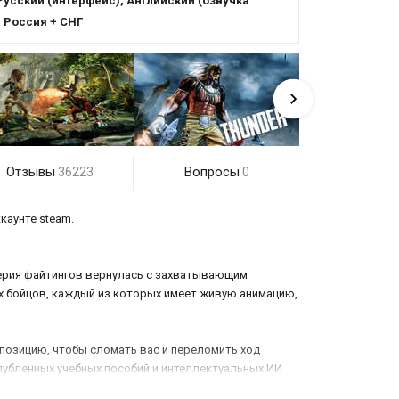
Русский (интерфейс), Английский (озвучка + интерфейс)
:
Россия + СНГ
Отзывы
Вопросы
36223
0
каунте steam.
серия файтингов вернулась с захватывающим
х бойцов, каждый из которых имеет живую анимацию,
 позицию, чтобы сломать вас и переломить ход
лубленных учебных пособий и интеллектуальных ИИ