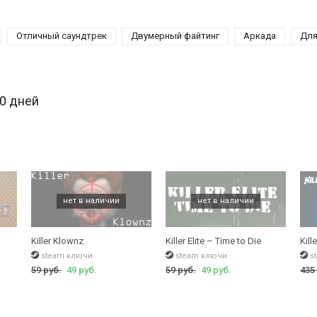
Отличный саундтрек
Двумерный файтинг
Аркада
Для
30 дней
Killer Klownz
Killer Elite – Time to Die
Kill
steam ключи
steam ключи
s
59 руб.
49 руб.
59 руб.
49 руб.
435