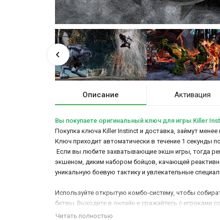
Описание
Активация
Вы покупаете оригинальный ключ для игры Killer Inst
Покупка ключа Killer Instinct и доставка, займут мене
Ключ приходит автоматически в течение 1 секунды п
Если вы любите захватывающие экшн игры, тогда р
экшеном, диким набором бойцов, качающей реактивн
уникальную боевую тактику и увлекательные специал
Используйте открытую комбо-систему, чтобы собират
битвы. Выходите в онлайн и сражайтесь с игроками 
бойцов. А для того, чтобы как можно скорее отправитьс
Читать полностью