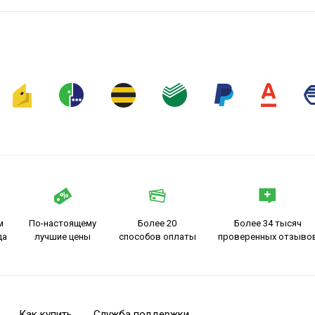
м
По-настоящему
Более 20
Более 34 тысяч
да
лучшие цены
способов оплаты
проверенных отзыво
Как купить
Служба поддержки