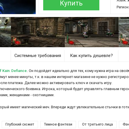
Язык:
Купить
Регион
Системные требования
Как купить дешевле?
Kain: Defiance
.
Он подойдет идеально для тех, кому нужна игра на своё
аймут менее минуты, т.к. в нашем интернет-магазине не нужно регистрир
осле платежа. Далее можно активировать ключ и скачать игру.
люченческого боевика. Игрока, который будет управлять главным гер
нами, женщинами - охотницами.
орый имеет магический меч. Впереди ждут увлекательные стычки в гот
Глубокий сюжет
Темное фэнтези
От третьего лица
Фэн