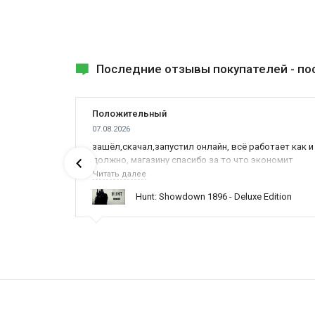
Последние отзывы покупателей -
по
Положительный
07.08.2026
ах была
зашёл,скачал,запустил онлайн, всё работает как и
должно, магазину спасибо за то что экономит
наше время,нервы и деньги, ребята вы красава
Читать далее
оказываете поддержку населению и походу из
ynced /
Hunt: Showdown 1896 - Deluxe Edition
всех только вы и оказываете помощь