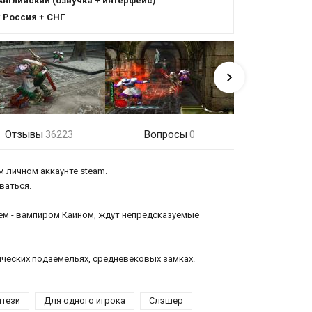
Английский (озвучка + интерфейс)
:
Россия + СНГ
Отзывы
Вопросы
36223
0
м личном аккаунте steam.
оваться.
оем - вампиром Каином, ждут непредсказуемые
ических подземельях, средневековых замках.
тези
Для одного игрока
Слэшер