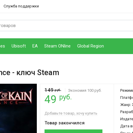
Служба поддержки
mes
Ubisoft
EA
Steam ONline
Global Region
nce
- ключ Steam
149
руб.
Экономия 100 руб.
Режим
руб.
49
Платф
Жанр:
Разраб
Добавьте товар, хочу купить
Издат
Товар закончился
Дата в