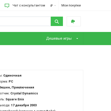
Чат с консультантом
Мои покупки
₽
Дешевые игры
ы:
Одиночная
орма:
PC
Экшен, Приключения
отчик:
Crystal Dynamics
ель:
Square Enix
ыхода:
17 декабря 2003