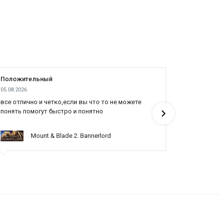
Положительный
Положит
05.08.2026
04.08.2026
все отлично и четко,если вы что то не можете
Все отлич
понять помогут быстро и понятно
Mount & Blade 2: Bannerlord