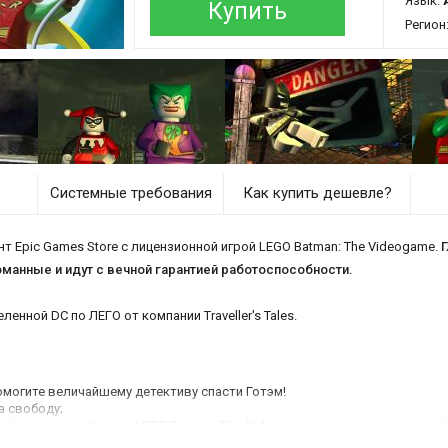
Язык:
Купить
Регион
Системные требования
Как купить дешевле?
т Epic Games Store с лицензионной игрой LEGO Batman: The Videogame.
Г
ломанные и идут с вечной гарантией работоспособности.
ленной DC по ЛЕГО от компании Traveller's Tales.
омогите величайшему детективу спасти Готэм!
а свободу;
лейте злодеев.
Купить LEGO Batman: The Videogame
можно прямо на этой
вой путь через улицы Готэма.