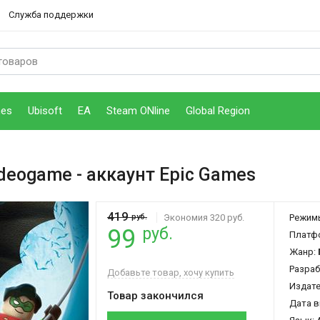
Служба поддержки
mes
Ubisoft
EA
Steam ONline
Global Region
ideogame
- аккаунт Epic Games
419
руб.
Экономия 320 руб.
Режим
руб.
99
Платф
Жанр:
Разраб
Добавьте товар, хочу купить
Издат
Товар закончился
Дата в