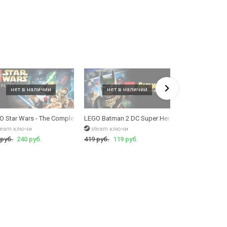
 Batman)
O Star Wars - The Complete Saga (LEGO Star Wars: The Complete Saga)
LEGO Batman 2 DC Super Heroes
LEGO Batman 2:
team ключи
steam ключи
epic games акк
 руб.
240 руб.
419 руб.
119 руб.
419 руб.
99 ру