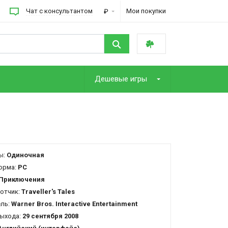
Чат с консультантом
Мои покупки
₽
Дешевые игры
ы:
Одиночная
орма:
PC
Приключения
отчик:
Traveller's Tales
ель:
Warner Bros. Interactive Entertainment
ыхода:
29 сентября 2008