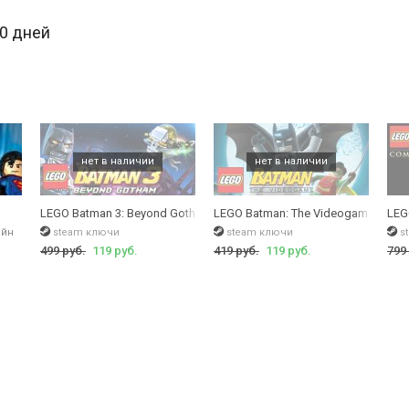
30 дней
 переходите по ссылке.
LEGO Batman 3: Beyond Gotham
LEGO Batman: The Videogame (LEGO
LEG
айн
steam ключи
steam ключи
s
499 руб.
119 руб.
419 руб.
119 руб.
799