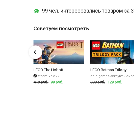
99 чел. интересовались товаром за 
А если хотите
купить аккаунт LEGO Batman
Trilogy, то
Советуем посмотреть
 3: Beyond Gotham
LEGO The Hobbit
LEGO Batman Trilogy
ккаунты
steam ключи
epic games аккаунты онл
руб.
419 руб.
99 руб.
899 руб.
129 руб.