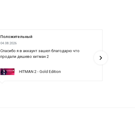
Положительный
Положит
04.08.2026
04.08.2026
Cпасибо я в аккаунт зашел благодарю что
Все отлич
продали дешево хитман 2
HITMAN 2 - Gold Edition