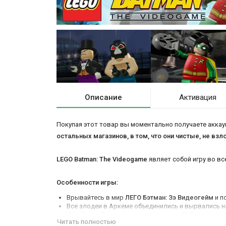
Описание
Активация
Покупая этот товар вы моментально получаете аккаун
остальных магазинов, в том, что они чистые, не вз
LEGO Batman: The Videogame
являет собой игру во все
Особенности игры:
Врывайтесь в мир
ЛЕГО Бэтман: Зэ Видеогейм
и п
Все злодеи в Аркеме объединились и вырвались н
Играйте за Бэтмена и его помощника Робина и одо
Читать полностью
Стройте, управляйте и сражайтесь, прокладывая с