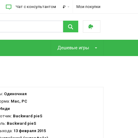
Чат с консультантом
Мои покупки
₽
Дешевые игры
ы:
Одиночная
орма:
Mac, PC
Инди
отчик:
Backward pieS
ель:
Backward pieS
ыхода:
13 февраля 2015