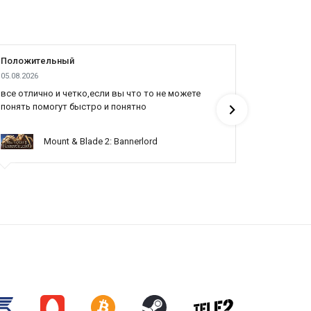
Положительный
Положит
05.08.2026
04.08.2026
все отлично и четко,если вы что то не можете
Все отлич
понять помогут быстро и понятно
Mount & Blade 2: Bannerlord