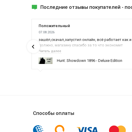
Последние отзывы покупателей -
по
Положительный
07.08.2026
ах была
зашёл,скачал,запустил онлайн, всё работает как и
должно, магазину спасибо за то что экономит
наше время,нервы и деньги, ребята вы красава
Читать далее
оказываете поддержку населению и походу из
ynced /
Hunt: Showdown 1896 - Deluxe Edition
всех только вы и оказываете помощь
Способы оплаты