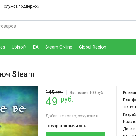
Служба поддержки
mes
Ubisoft
EA
Steam ONline
Global Region
люч Steam
149
руб.
Экономия 100 руб.
Режим
руб.
49
Платф
Жанр:
Разраб
Добавьте товар, хочу купить
Издат
Товар закончился
Дата в