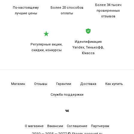
Более 34 тысяч
По-настоящему
Более 20
способов
проверенных
лучшие цены
оплаты
отзывов
Идентификация
Регулярные акции,
Yandex, Тинькофф,
скидки, конкурсы
Юкасса
Магазин
Отзывы
Гарантии
Доставка
Как купить
Служба поддержки
О магазине
Вакансии
Соглашение
Партнерам
2010 — 2025 — 2077 © Steam-account.ru