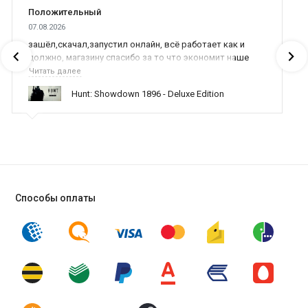
Положительный
07.08.2026
зашёл,скачал,запустил онлайн, всё работает как и
должно, магазину спасибо за то что экономит наше
время,нервы и деньги, ребята вы красава оказываете
Читать далее
поддержку населению и походу из всех только вы и
Hunt: Showdown 1896 - Deluxe Edition
оказываете помощь
Способы оплаты