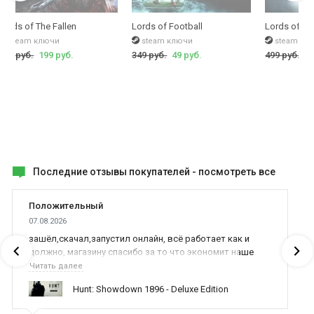
ear Edition (Lords Of The Fallen 2014)
Lords of The Fallen
Lords of Football
Lords of th
steam ключи
steam ключи
steam кл
899 руб.
199 руб.
349 руб.
49 руб.
499 руб.
99
Последние отзывы покупателей -
посмотреть все
Положительный
07.08.2026
зашёл,скачал,запустил онлайн, всё работает как и
должно, магазину спасибо за то что экономит наше
время,нервы и деньги, ребята вы красава оказываете
Читать далее
поддержку населению и походу из всех только вы и
Hunt: Showdown 1896 - Deluxe Edition
оказываете помощь