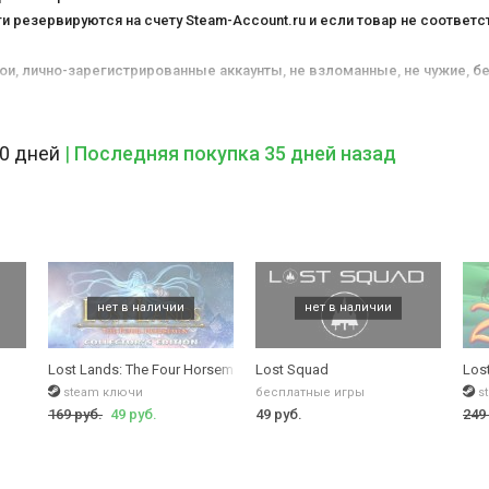
 резервируются на счету Steam-Account.ru и если товар не соответс
ои, лично-зарегистрированные аккаунты, не взломанные, не чужие, б
о нами в официальном магазине. В этом главное отличие от всех ос
ановит и не заберет себе прежний владец. Ваши сохранения в игре не 
каунт. Не нужно качать никаких не официальных активаторов и дополн
30 дней
|
Последняя покупка 35 дней назад
 товары и не пишем, что акция через 1-3 часа закончится. Не исчезаем
я
с 2010 года
работы. Работаем дольше 99,9% магазинов и площадок в и
рукция со всеми возможными ответами на вопросы находятся во вкла
м числе для
России и Беларуси
.
Lost Lands: The Four Horsemen
Lost Squad
Lost
steam ключи
бесплатные игры
s
169 руб.
49 руб.
49 руб.
249