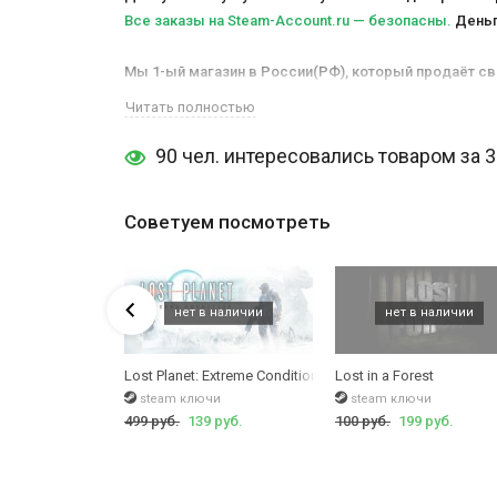
Все заказы на Steam-Account.ru — безопасны.
Деньги
Мы 1-ый магазин в России(РФ), который продаёт св
черных схем. Все игры лицензионные, куплены личн
Читать полностью
маркетплейсов.
Такой аккаунт у Вас никто не восст
Это не временная активация игры и не временный ак
90 чел. интересовались товаром за 
Мы не ставим, как многие магазины, фейк-таймеры на
отвечаем абсолютно всем клиентам, без исключени
Советуем посмотреть
магазине - 4 минуты.
Особенности пользования товаром и подробная инст
Lost Judgment
доступна для любой страны мира, в то
Lost Planet: Extreme Condition
Lost in a Forest
унты
steam ключи
steam ключи
руб.
499 руб.
139 руб.
100 руб.
199 руб.