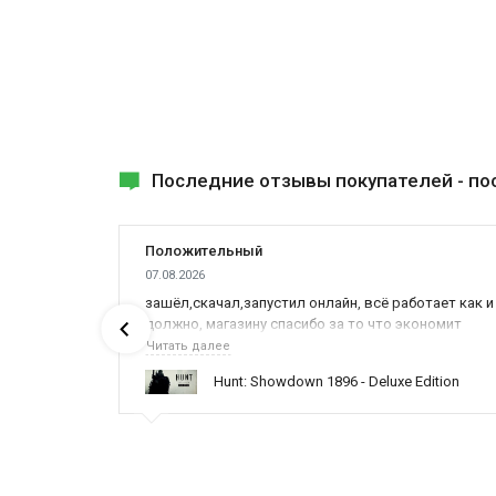
Последние отзывы покупателей -
по
Положительный
07.08.2026
ах была
зашёл,скачал,запустил онлайн, всё работает как и
должно, магазину спасибо за то что экономит
наше время,нервы и деньги, ребята вы красава
Читать далее
оказываете поддержку населению и походу из
ynced /
Hunt: Showdown 1896 - Deluxe Edition
всех только вы и оказываете помощь