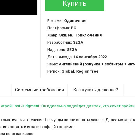
Купить
Режимы:
Одиночная
Платформа:
PC
Жанр:
Экшен, Приключения
Разработчик:
SEGA
Издатель:
SEGA
Дата выхода:
14 сентября 2022
Язык:
Английский (озвучка + субтитры + интер
Регион:
Global, Region free
Системные требования
Как купить дешевле?
 игрой Lost Judgment. Он идеально подойдет для тех, кто хочет прой
автоматически в течение 1 секунды после оплаты заказа. Далее можно в
активировать и играть в офлайн режиме.
гры не ограничено.