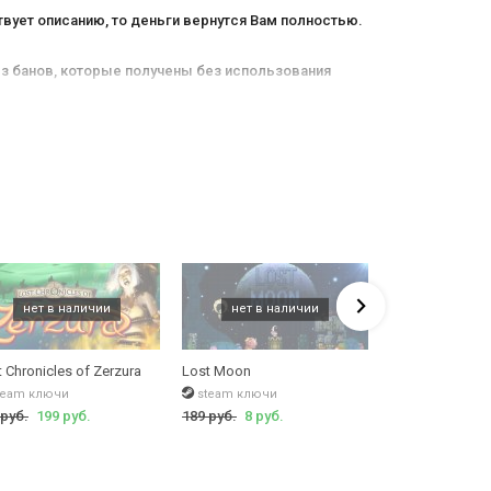
твует описанию, то деньги вернутся Вам полностью.
ез банов, которые получены без использования
тальны
х магазинов/площадок и
потеряются.
ительных непроверенных программ.
 после проведения оплаты за товар и гарантированно
нтернете. Среднее время ответа оператора в нашем
дке
"Активация"
.
 Chronicles of Zerzura
Lost Moon
Lost Castle
team ключи
steam ключи
steam ключи
 руб.
199 руб.
189 руб.
8 руб.
249 руб.
245 р