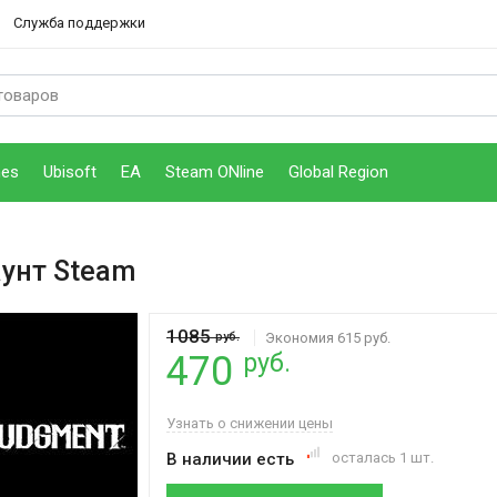
Служба поддержки
mes
Ubisoft
EA
Steam ONline
Global Region
аунт Steam
1085
руб.
Экономия 615 руб.
руб.
470
Узнать о снижении цены
В наличии есть
осталась 1 шт.