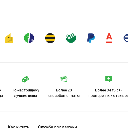
м
По-настоящему
Более 20
Более 34 тысяч
да
лучшие цены
способов оплаты
проверенных отзыво
Как купить
Служба поддержки