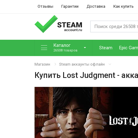
Отзывы
Гарантии
Доставка
Как купить
Каталог
Steam
Epic Ga
26508 товаров
Магазин
Steam аккаунты офлайн
Купить
Lost Judgment
- акк