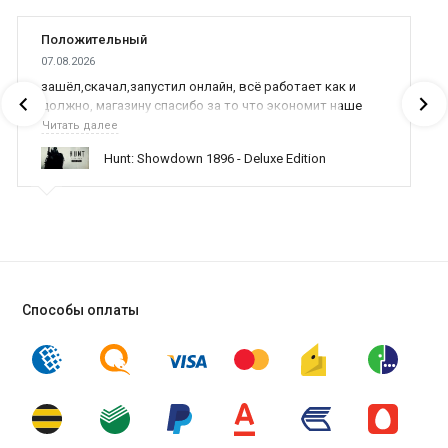
Положительный
07.08.2026
зашёл,скачал,запустил онлайн, всё работает как и
должно, магазину спасибо за то что экономит наше
время,нервы и деньги, ребята вы красава оказываете
Читать далее
поддержку населению и походу из всех только вы и
Hunt: Showdown 1896 - Deluxe Edition
оказываете помощь
Способы оплаты