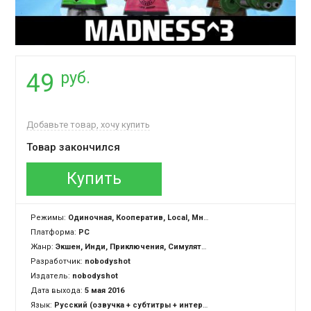
руб.
49
Добавьте товар, хочу купить
Товар закончился
Купить
Режимы:
Одиночная, Кооператив, Local, Многопользовательская, Cross-Platform Multiplayer
Платформа:
PC
Жанр:
Экшен, Инди, Приключения, Симулятор
Разработчик:
nobodyshot
Издатель:
nobodyshot
Дата выхода:
5 мая 2016
Язык:
Русский (озвучка + субтитры + интерфейс), Английский (озвучка + субтитры + интерфейс)