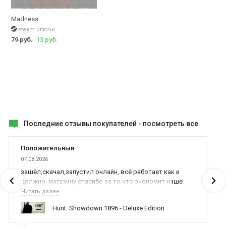
Madness
steam ключи
79 руб.
13 руб.
Последние отзывы покупателей -
посмотреть все
Положительный
07.08.2026
зашёл,скачал,запустил онлайн, всё работает как и
должно, магазину спасибо за то что экономит наше
время,нервы и деньги, ребята вы красава оказываете
Читать далее
поддержку населению и походу из всех только вы и
Hunt: Showdown 1896 - Deluxe Edition
оказываете помощь