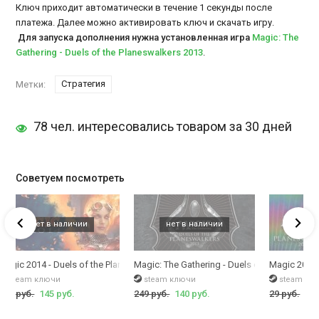
Ключ приходит автоматически в течение 1 секунды после
платежа. Далее можно активировать ключ и скачать игру.
Для запуска дополнения нужна установленная игра
Magic: The
Gathering - Duels of the Planeswalkers 2013
.
Стратегия
Метки:
78 чел. интересовались товаром за 30 дней
Советуем посмотреть
Magic 2014 - Duels of the Planeswalkers
Magic: The Gathering - Duels of the Planesw
Magic 2013 
steam ключи
steam ключи
steam кл
249 руб.
145 руб.
249 руб.
140 руб.
29 руб.
49 