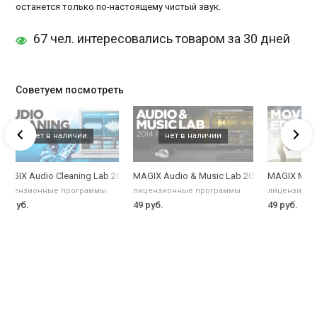
останется только по-настоящему чистый звук.
67 чел. интересовались товаром за 30 дней
Советуем посмотреть
b
MAGIX Audio Cleaning Lab 2014
MAGIX Audio & Music Lab 2014 Premium
MAGIX Movie
лицензионные программы
лицензионные программы
лицензионн
49 руб.
49 руб.
49 руб.