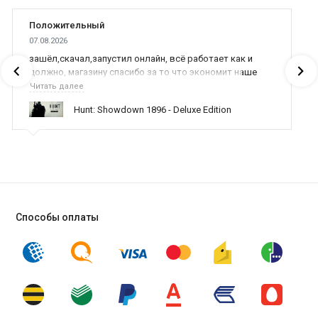
Положительный
07.08.2026
зашёл,скачал,запустил онлайн, всё работает как и
должно, магазину спасибо за то что экономит наше
время,нервы и деньги, ребята вы красава оказываете
Читать далее
поддержку населению и походу из всех только вы и
Hunt: Showdown 1896 - Deluxe Edition
оказываете помощь
Способы оплаты