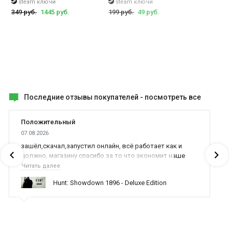
steam ключи
steam ключи
349 руб.
1445 руб.
199 руб.
49 руб.
Последние отзывы покупателей -
посмотреть все
Положительный
07.08.2026
зашёл,скачал,запустил онлайн, всё работает как и
должно, магазину спасибо за то что экономит наше
время,нервы и деньги, ребята вы красава оказываете
Читать далее
поддержку населению и походу из всех только вы и
Hunt: Showdown 1896 - Deluxe Edition
оказываете помощь