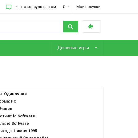
Чат с консультантом
Мои покупки
₽
Дешевые игры
ы:
Одиночная
орма:
PC
Экшен
отчик:
id Software
ель:
id Software
ыхода:
1 июня 1995