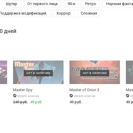
Шутер
От первого лица
90-е
Ретро
Научная фант
Поддержка модификаций
Хоррор
Сложная
30 дней
Master Spy
Master of Orion 3
Mast
steam ключи
steam ключи
s
249 руб.
49 руб.
49 руб.
49 