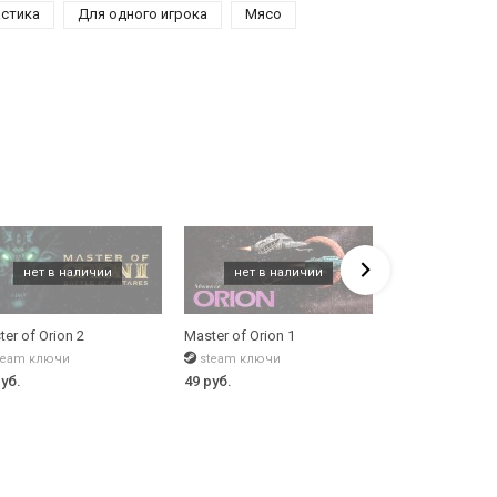
астика
Для одного игрока
Мясо
er of Orion 2
Master of Orion 1
Master Of Marb
team ключи
steam ключи
steam ключи
руб.
49 руб.
129 руб.
49 ру