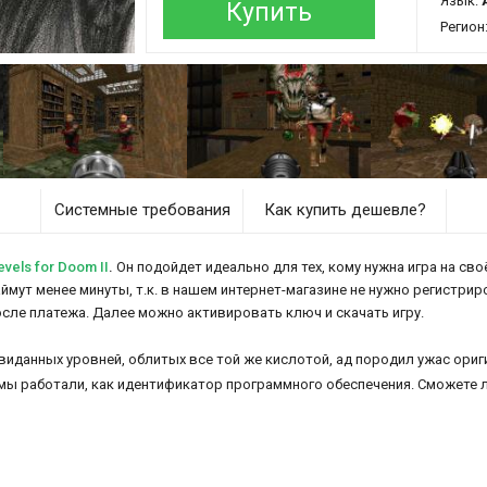
Язык:
Купить
Регион
Системные требования
Как купить дешевле?
els for Doom II
.
Он подойдет идеально для тех, кому нужна игра на сво
займут менее минуты, т.к. в нашем интернет-магазине не нужно регистрир
осле платежа. Далее можно активировать ключ и скачать игру.
евиданных уровней, облитых все той же кислотой, ад породил ужас ор
мы работали, как идентификатор программного обеспечения. Сможете л