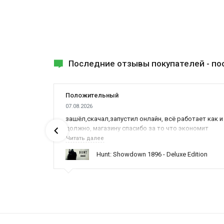
Последние отзывы покупателей -
по
Положительный
07.08.2026
ах была
зашёл,скачал,запустил онлайн, всё работает как и
должно, магазину спасибо за то что экономит
наше время,нервы и деньги, ребята вы красава
Читать далее
оказываете поддержку населению и походу из
ynced /
Hunt: Showdown 1896 - Deluxe Edition
всех только вы и оказываете помощь