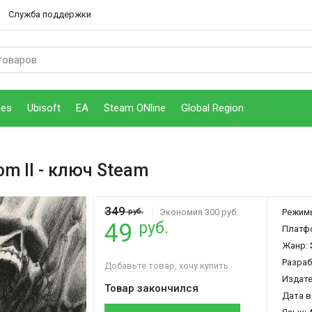
Служба поддержки
mes
Ubisoft
EA
Steam ONline
Global Region
om II
- ключ Steam
349
руб.
Экономия 300 руб.
Режим
руб.
49
Платф
Жанр:
Разраб
Добавьте товар, хочу купить
Издат
Товар закончился
Дата в