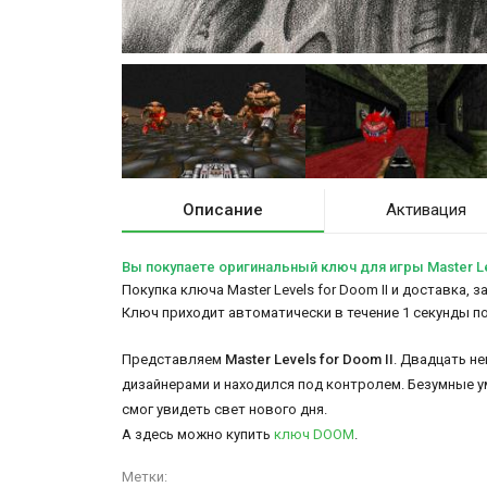
Описание
Активация
Вы покупаете оригинальный ключ для игры Master Lev
Покупка ключа Master Levels for Doom II и доставка, 
Ключ приходит автоматически в течение 1 секунды п
Представляем
Master Levels for Doom II
. Двадцать н
дизайнерами и находился под контролем. Безумные у
смог увидеть свет нового дня.
А здесь можно купить
ключ DOOM
.
Метки: