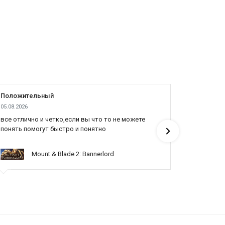
Положительный
Положит
05.08.2026
04.08.2026
все отлично и четко,если вы что то не можете
Все отлич
понять помогут быстро и понятно
Mount & Blade 2: Bannerlord