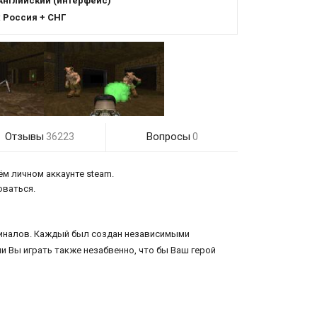
Английский (интерфейс)
:
Россия + СНГ
Отзывы
Вопросы
36223
0
ём личном аккаунте steam.
оваться.
игиналов. Каждый был создан независимыми
и Вы играть также незабвенно, что бы Ваш герой