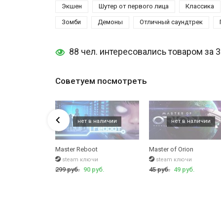
Экшен
Шутер от первого лица
Классика
Зомби
Демоны
Отличный саундтрек
88 чел. интересовались товаром за 
Советуем посмотреть
gic Chess
Master Reboot
Master of Orion
чи
steam ключи
steam ключи
руб.
299 руб.
90 руб.
45 руб.
49 руб.