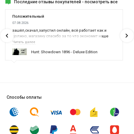
Последние отзывы покупателей -
посмотреть все
Положительный
07.08.2026
зашёл,скачал,запустил онлайн, всё работает как и
должно, магазину спасибо за то что экономит наше
время,нервы и деньги, ребята вы красава оказываете
Читать далее
поддержку населению и походу из всех только вы и
Hunt: Showdown 1896 - Deluxe Edition
оказываете помощь
Способы оплаты