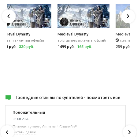
Medieval Dynasty
Medieval Dynasty
Medieval En
steam аккаунты офлайн
epic games аккаунты офлайн
steam кл
1499 руб.
330 руб.
1499 руб.
165 руб.
259 руб.
13
Последние отзывы покупателей -
посмотреть все
Положительный
08.08.2026
Получил услугу быстро ! Спасибо!!
Читать далее