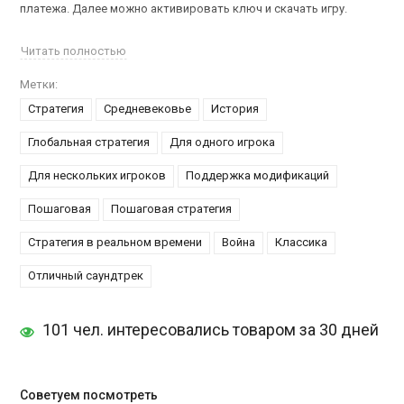
платежа. Далее можно активировать ключ и скачать игру.
Medieval II: Total War Kingdoms
– эта игра является дополнением
Читать полностью
Medieval II: Total War. Суть игрушки заключается в ведении битв и
Метки:
войн с врагами. В дополнение входят: новые территории,
Стратегия
Средневековье
История
фракции, порядка 13, около 110 юнитов, 50 построек, которые
способны обеспечить дополнительные часы геймплея. Теперь
Глобальная стратегия
Для одного игрока
вы сможете играть вдвоём за одним компьютером, что
является значительным плюсом.
Для нескольких игроков
Поддержка модификаций
А если хотите купить
аккаунт Total War Saga: TROY
, то переходите
Пошаговая
Пошаговая стратегия
по ссылке.
Стратегия в реальном времени
Война
Классика
Отличный саундтрек
101 чел. интересовались товаром за 30 дней
Советуем посмотреть