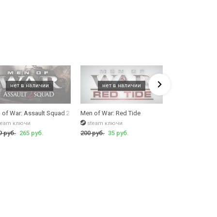
я Steam, сохранение в облаке Steam Сloud,
 of War: Assault Squad 2 Deluxe Edition (В тылу врага: Штурм 2)
Men of War: Red Tide
Men of War: Ass
team ключи
steam ключи
steam ключи
9 руб.
265 руб.
200 руб.
35 руб.
710 руб.
79 ру