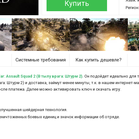
Язык:
Р
Купить
Регион
Системные требования
Как купить дешевле?
: Assault Squad 2 (В тылу врага: Штурм 2)
.
Он подойдет идеально для те
ага: Штурм 2) и доставка, займут менее минуты, т.к. в нашем интернет-
осле платежа. Далее можно активировать ключ и скачать игру.
лучшенная шейдерная технология.
уничтоженных боевых единиц и значок информации об отряде.
ре, переработанные модели транспортных средств.