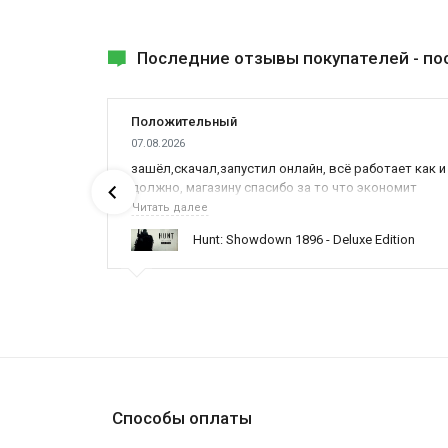
Последние отзывы покупателей -
по
Положительный
07.08.2026
ах была
зашёл,скачал,запустил онлайн, всё работает как и
должно, магазину спасибо за то что экономит
наше время,нервы и деньги, ребята вы красава
Читать далее
оказываете поддержку населению и походу из
ynced /
Hunt: Showdown 1896 - Deluxe Edition
всех только вы и оказываете помощь
Способы оплаты