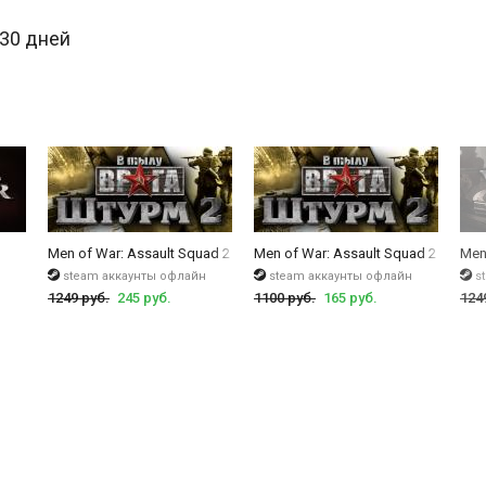
лт Сквард 2, включая возможность использования голосовых команд.
 30 дней
а, организация сражений, статистика игрока и доски почета, достижени
от Valve, приглашение друзей и мастерская Steam.
 врага: Штурм 2.
Men of War: Assault Squad 2 Deluxe Edition
Men of War: Assault Squad 2
Men
steam аккаунты офлайн
steam аккаунты офлайн
s
1249 руб.
245 руб.
1100 руб.
165 руб.
124