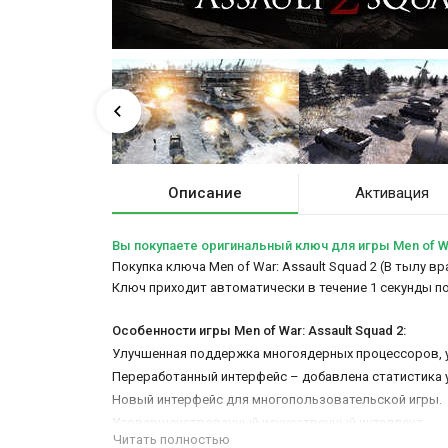
Описание
Активация
Вы покупаете оригинальный ключ для игры Men of War
Покупка ключа Men of War: Assault Squad 2 (В тылу вр
Ключ приходит автоматически в течение 1 секунды п
Особенности игры Men of War: Assault Squad 2:
Улучшенная поддержка многоядерных процессоров, у
Переработанный интерфейс – добавлена статистика 
Новый интерфейс для многопользовательской игры.
Усовершенствованный искусственный интеллект.
Читать полностью
Новое графическое воплощение предметов в инвента