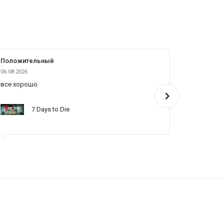
Положительный
Положит
06.08.2026
05.08.2026
все хорошо
все отлич
понять по
7 Days to Die