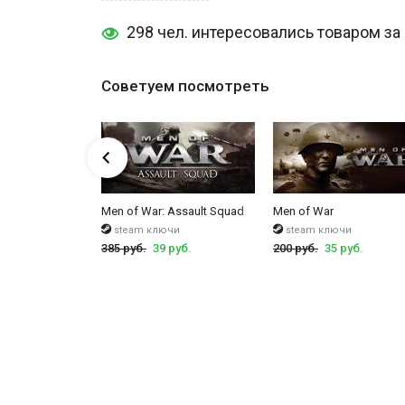
Улучшенное звуковое оформление Мен оф Вар Ассау
298 чел. интересовались товаром за
Поддержка функций Steam: многопользовательская игр
голосовой чат, программа защиты от нечестной игры 
Повышение уровня игрока и система рангов.
Советуем посмотреть
Возможность записывать видео во время игры В тылу
ssault Squad - Game of the Year Edition
Men of War: Assault Squad
Men of War
чи
steam ключи
steam ключи
руб.
385 руб.
39 руб.
200 руб.
35 руб.