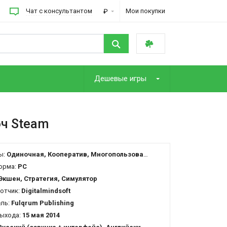
Чат с консультантом
Мои покупки
₽
Дешевые игры
юч Steam
ы:
Одиночная, Кооператив, Многопользовательская
орма:
PC
Экшен, Стратегия, Симулятор
отчик:
Digitalmindsoft
ель:
Fulqrum Publishing
ыхода:
15 мая 2014