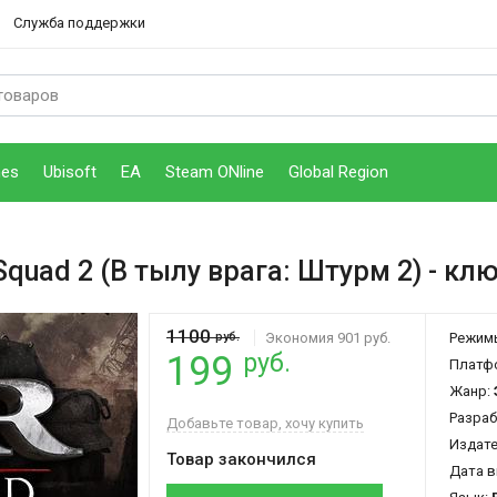
Служба поддержки
mes
Ubisoft
EA
Steam ONline
Global Region
 Squad 2 (В тылу врага: Штурм 2)
- кл
1100
руб.
Экономия 901 руб.
Режим
руб.
199
Платф
Жанр:
Разраб
Добавьте товар, хочу купить
Издат
Товар закончился
Дата в