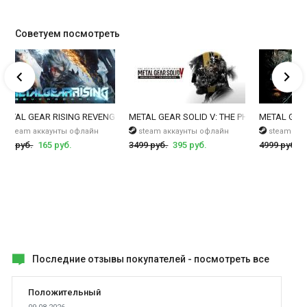
А здесь можно
купить ключ METAL GEAR SOLID V: THE PHANTOM
PAIN
.
Советуем посмотреть
ive Experience
METAL GEAR RISING REVENGEANCE
METAL GEAR SOLID V: THE PHANTOM PAIN + M
METAL GEAR 
steam аккаунты офлайн
steam аккаунты офлайн
steam ак
599 руб.
165 руб.
3499 руб.
395 руб.
4999 руб.
Последние отзывы покупателей -
посмотреть все
Положительный