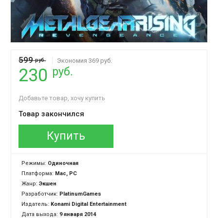
599
руб.
Экономия 369 руб.
руб.
230
Добавьте товар, хочу купить
Товар закончился
Купить
Режимы:
Одиночная
Платформа:
Mac, PC
Жанр:
Экшен
Разработчик:
PlatinumGames
Издатель:
Konami Digital Entertainment
Дата выхода:
9 января 2014