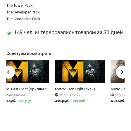
The Tower Pack
The Developer Pack
The Chronicles Pack.
149 чел. интересовались товаром за 30 дней
Советуем посмотреть
Metro: Last Light (оригинал 2013)
Metro: Last Light (скан)
Metro Last 
steam ключи
steam ключи
gog акка
1419 руб.
349 руб.
419 руб.
399 руб.
419 руб.
16