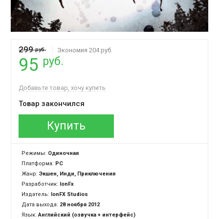
299
руб.
Экономия 204 руб.
руб.
95
Добавьте товар, хочу купить
Товар закончился
Купить
Режимы:
Одиночная
Платформа:
PC
Жанр:
Экшен, Инди, Приключения
Разработчик:
IonFx
Издатель:
IonFX Studios
Дата выхода:
28 ноября 2012
Язык:
Английский (озвучка + интерфейс)