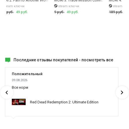
s Edition
MOAI 2: Path to Another World
MOAI 3: Trade Mission Collector's Edition
MOAI 4: Terr
steam ключи
steam ключи
steam кл
199 руб.
49 руб.
9 руб.
49 руб.
189 руб.
49
Последние отзывы покупателей -
посмотреть все
Положительный
09.08.2026
Все норм
Red Dead Redemption 2: Ultimate Edition