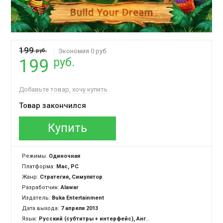
199
руб.
Экономия 0 руб.
руб.
199
Добавьте товар, хочу купить
Товар закончился
Купить
Режимы:
Одиночная
Платформа:
Mac, PC
Жанр:
Стратегия, Симулятор
Разработчик:
Alawar
Издатель:
Buka Entertainment
Дата выхода:
7 апреля 2013
Язык:
Русский (субтитры + интерфейс), Английский (озвучка + субтитры + интерфейс)