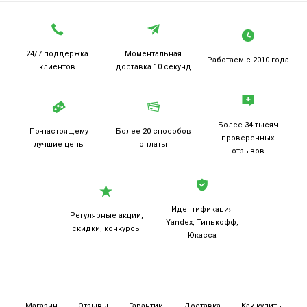
24/7 поддержка
Моментальная
Работаем
с 2010 года
клиентов
доставка 10 секунд
Более 34 тысяч
По-настоящему
Более 20
способов
проверенных
лучшие цены
оплаты
отзывов
Идентификация
Регулярные акции,
Yandex, Тинькофф,
скидки, конкурсы
Юкасса
Магазин
Отзывы
Гарантии
Доставка
Как купить