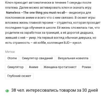
Ключ приходит автоматически в течение 1 секунды после
платежа. Далее можно активировать ключ и скачать игру.
Nameless ~The one thing you must recall~
- видеоигра для
поклонников аниме и всего что с ним связано. В сюжет игры
вложена жизнь главной героини – студентка, которая проходит
последние года обучения в школе. Её жизнь сложилась так, что
родители на заработках за границей, а её дорогой дедушка,
живший с ней – умер. На первый взгляд обычная девушка, но
есть странность – её хобби, коллекция BJD— кукол.
Метки:
Otome
Симулятор свиданий
Визуальная новелла
Симулятор
Аниме
Женщина-протагонист
Роман
Глубокий сюжет
38 чел. интересовались товаром за 30 дней