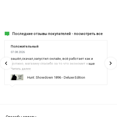
Последние отзывы покупателей -
посмотреть все
Положительный
07.08.2026
зашёл,скачал,запустил онлайн, всё работает как и
должно, магазину спасибо за то что экономит наше
время,нервы и деньги, ребята вы красава оказываете
Читать далее
поддержку населению и походу из всех только вы и
Hunt: Showdown 1896 - Deluxe Edition
оказываете помощь