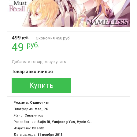
499
руб.
Экономия 450 руб.
руб.
49
Добавьте товар, хочу купить
Товар закончился
Купить
Режимы:
Одиночная
Платформа:
Mac, PC
Жанр:
Симулятор
Разработчик:
Sujin Ri, Yunjeong Yun, Hyein Go, Minsu Ock, Marcos Arroyo, Seona Lee, Sohyeon Jeon
Издатель:
Cheritz
Дата выхода:
11 ноября 2013