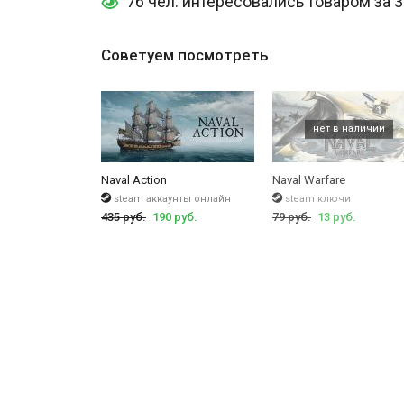
76 чел. интересовались товаром за 
Советуем посмотреть
Naval Action
Naval Warfare
steam аккаунты онлайн
steam ключи
435 руб.
190 руб.
79 руб.
13 руб.