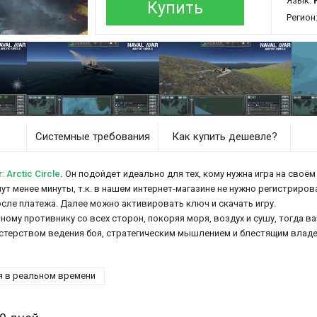
Язык:
Купить
Регион
Системные требования
Как купить дешевле?
Arctic Circle
.
Он подойдет идеально для тех, кому нужна игра на своём
аймут менее минуты, т.к. в нашем интернет-магазине не нужно регистриров
осле платежа. Далее можно активировать ключ и скачать игру.
ному противнику со всех сторон, покоряя моря, воздух и сушу, тогда 
астерством ведения боя, стратегическим мышлением и блестящим влад
я в реальном времени