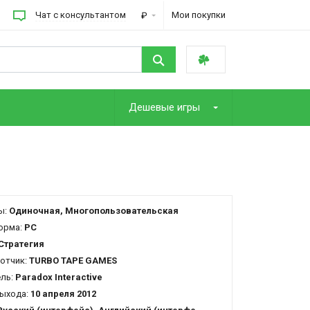
Чат с консультантом
Мои покупки
₽
Дешевые игры
ы:
Одиночная, Многопользовательская
орма:
PC
Стратегия
отчик:
TURBO TAPE GAMES
ель:
Paradox Interactive
ыхода:
10 апреля 2012