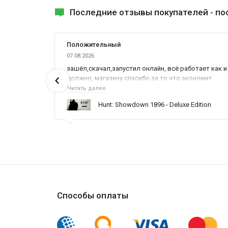
Последние отзывы покупателей -
по
Положительный
07.08.2026
ах была
зашёл,скачал,запустил онлайн, всё работает как и
должно, магазину спасибо за то что экономит
наше время,нервы и деньги, ребята вы красава
Читать далее
оказываете поддержку населению и походу из
ynced /
Hunt: Showdown 1896 - Deluxe Edition
всех только вы и оказываете помощь
Способы оплаты