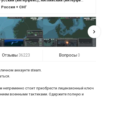
Русский (интерфейс), Английский (интерфейс)
:
Россия + СНГ
Отзывы
Вопросы
36223
0
 личном аккаунте steam.
аться.
вам непременно стоит приобрести лицензионный ключ
ением военными тактиками. Одержите полную и