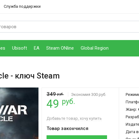
Служба поддержки
mes
Ubisoft
EA
Steam ONline
Global Region
cle
- ключ Steam
349
руб.
Экономия 300 руб.
Режим
руб.
49
Платф
Жанр:
Разраб
Добавьте товар, хочу купить
Издат
Товар закончился
Дата в