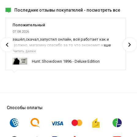
Последние отзывы покупателей -
посмотреть все
Положительный
07.08.2026
зашёл,скачал,запустил онлайн, всё работает как и
должно, магазину спасибо за то что экономит наше
время,нервы и деньги, ребята вы красава оказываете
Читать далее
поддержку населению и походу из всех только вы и
Hunt: Showdown 1896 - Deluxe Edition
оказываете помощь
Способы оплаты