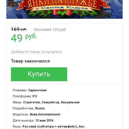
169
руб.
Экономия 120 руб.
руб.
49
Добавьте товар, хочу купить
Товар закончился
Купить
Режимы:
Одиночная
Платформа:
PC
Жанр:
Стратегия, Симулятор, Казуальная
Разработчик:
Rionix
Издатель:
Buka Entertainment
Дата выхода:
12 мая 2016
Язык:
Русский (субтитры + интерфейс), Английский (субтитры + интерфейс)