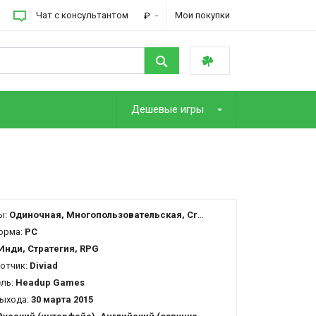
Чат с консультантом
Мои покупки
₽
Дешевые игры
ы:
Одиночная, Многопользовательская, Cross-Platform Multiplayer
орма:
PC
Инди, Стратегия, RPG
отчик:
Diviad
ель:
Headup Games
ыхода:
30 марта 2015