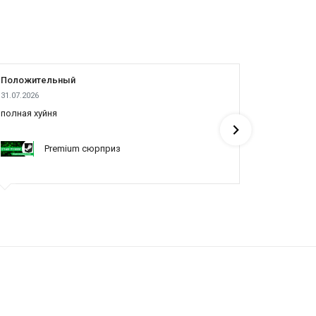
Положительный
Положит
31.07.2026
04.08.2026
полная хуйня
Все отлич
Premium сюрприз