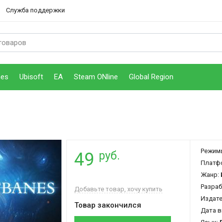
Служба поддержки
mes
Ubisoft
EA
Steam ONline
Global Region
Режим
руб.
49
Платф
Жанр:
Разраб
Добавьте товар, хочу купить
Издат
Товар закончился
Дата в