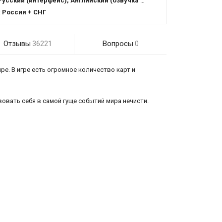
Русский (интерфейс), Английский (озвучка + интерфейс)
:
Россия + СНГ
Отзывы
Вопросы
36221
0
е. В игре есть огромное количество карт и
вовать себя в самой гуще событий мира нечисти.